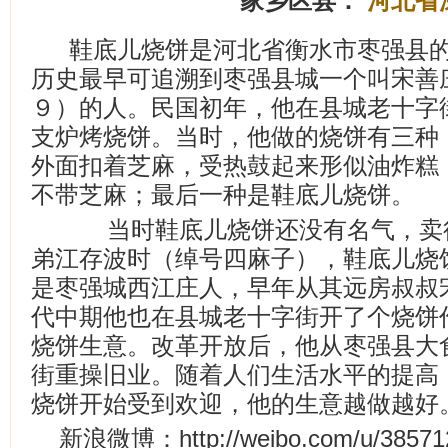
家乡区县：
河北省
鞋底儿烧饼是河北省衡水市枣强县
历史最早可追溯到枣强县城一个叫宋善
９）的人。民国初年，他在县城老十字
支炉烤烧饼。当时，他做的烧饼有三种
外面扣着芝麻，受热鼓起来形似油炸糕
不带芝麻；最后一种是鞋底儿烧饼。
当时鞋底儿烧饼还没有名气，卖得
弟江存波时（绰号四麻子），鞋底儿烧
是枣强城西江庄人，早年从其远房叔叔
代中期他也在县城老十字街开了个烧饼
烧饼生意。改革开放后，他从枣强县大
街重操旧业。随着人们生活水平的提高
烧饼开始受到欢迎，他的生意越做越好
新浪微博：http://weibo.com/u/38571