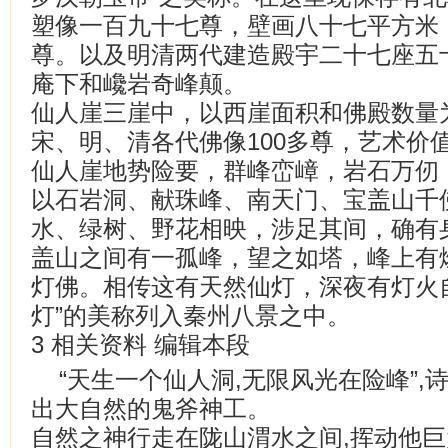
塑像一百九十七尊，壁画八十七平方米
尊。以及明清两代建造殿宇二十七座五
庵下和巉岩奇峰颠。
仙人崖三崖中，以西崖面积和佛殿数量
宋、明、清各代佛像100多尊，艺术价
仙人崖地势险要，群峰峦嶂，岩石万仞
以石岩洞、献珠峰、南天门、宝盖山千
水、绿树、野花相映，涉足其间，确有
盖山之间有一孤峰，望之如塔，峰上有
灯佛。相传这有天然仙灯，深夜有灯火
灯”的美称列入秦州八景之中。
3 相关资料 编辑本段
“天生一个仙人洞,无限风光在险峰”
出大自然的鬼斧神工。
自然之神行走在陇山渭水之间,挥动他巨