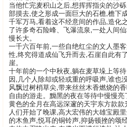
当他忙完麦积山之后,想挥挥指尖的沙砾
部摸去,使之形成一面巨大的石檐,檐下成
千军万马,看着这不经意间的作品,造化
了许多奇石险峰、飞瀑流泉,一处人间
慢长大。
一千六百年前,一些自绝红尘的文人墨客
性,终究得道成仙飞升而去,石崖自此有
崖。
十年前的一个中秋夜,躺在麦草垛上等待
因,几个人除却或轻或重的呼吸声,谁也
风飘过树梢草尖,带来丝丝木香燃烧的香
自由的游走。黝黑的夜在等待中慢慢亮
黄色的全月在高远深邃的天宇东方款款
人们开始了晚课,高大宏伟的大雄宝殿里
的木鱼声,悦耳的铜铃声,抑扬顿挫的颂