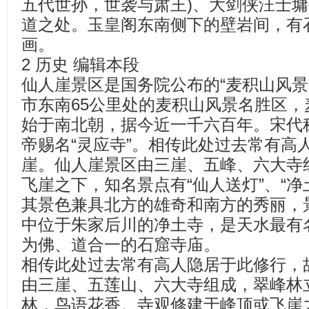
五代世孙，世袭与肃王)、大剑侠汪士
道之处。玉皇阁东南侧下的壁岩间，有
画。
2 历史 编辑本段
仙人崖景区是国务院公布的“麦积山风景
市东南65公里处的麦积山风景名胜区
始于南北朝，据今近一千六百年。宋代称
帝赐名“灵应寺”。相传此处过去常有高
崖。仙人崖景区由三崖、五峰、六大寺
飞崖之下，知名景点有“仙人送灯”、“净
其景色兼具北方的雄奇和南方的秀丽，
中位于朱家后川的净土寺，是天水最有
为佛、道合一的石窟寺庙。
相传此处过去常有高人隐居于此修行，
由三崖、五莲山、六大寺组成，翠峰林
林，鸟语花香。寺观修建于峰顶或飞崖