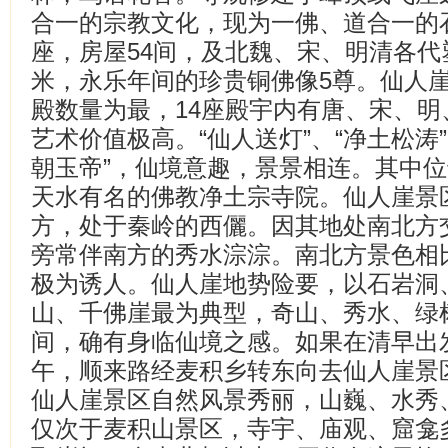
合一的宗教文化，现为一佛、道合一的
座，房屋54间，及北魏、宋、明清各代塑
米，永乐年间的珍贵铜佛像5尊。仙人
殿数量为最，14座殿宇内有唐、宋、明
艺术价值极高。“仙人送灯”、“净土松涛”
朝玉帝”，仙境意趣，景景相连。其中
天水有名的佛教净土宗寺院。仙人崖景
方，处于秦岭的西儷。因其地处南北方
旁常伴南方的秀水淙淙。南北方景色相
极为诱人。仙人崖地势险要，以石岩洞
山、千佛崖最为典型，奇山、秀水、绿
间，确有身临仙境之感。如果在清早出
午，顺来路经麦积乡转东向去仙人崖景
仙人崖景区自然风景秀丽，山巍、水秀
仅次于麦积山景区，寺宇、庙观、窟龛