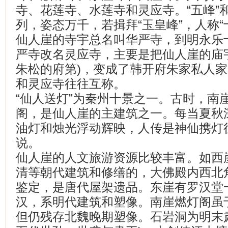
寺、花莲寺、水莲寺和灵应寺。“五峰”
列，姿态万千，若揖拜“玉皇峰”，人称“
仙人崖的寺宇总名叫华严寺，到明永乐
严寺改名灵应寺，主要是把仙人崖的庙
朱松的府第)，变成了韩开府朱家私人
和灵应寺往往互称。
“仙人送灯”为秦州十景之一。古时，南
阁，是仙人崖的主建筑之一。每当夏秋
油灯和烛光浮动辉映，人传是神仙携灯往
说。
仙人崖的人文旅游资源比较丰富。如西
清等朝代建筑和修缮的，大佛殿内西北
鉴定，是唐代屋架遗品。东崖有罗汉堂
汉，系明代建筑和塑像。南崖燃灯阁虽
但仍残存北魏晚期塑像。石岩洞为明末