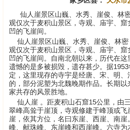
家乡区县：
天水市
仙人崖景区山巍、水秀、崖俊、林
观仅次于麦积山景区，寺观、庙宇、窟
凹的飞崖间。
仙人崖景区山巍、水秀、崖俊、林密
观仅次于麦积山景区，寺观、庙宇、窟
凹的飞崖间。自南北朝以来，历代在这
遗憾的是多被损毁，遗存甚少。据195
定，这里现存的寺宇是经唐、宋、明、
的，部分泥塑为北魏晚期作品。长期以
家共存的风景胜地。
仙人崖 。距麦积山石窟15公里，由
翠峰高耸于崖顶，寺观修建于峰顶或飞
崖，依其方位，名曰东崖、西崖、南崖
峰、献珠峰、东崖峰和西崖峰。六寺为