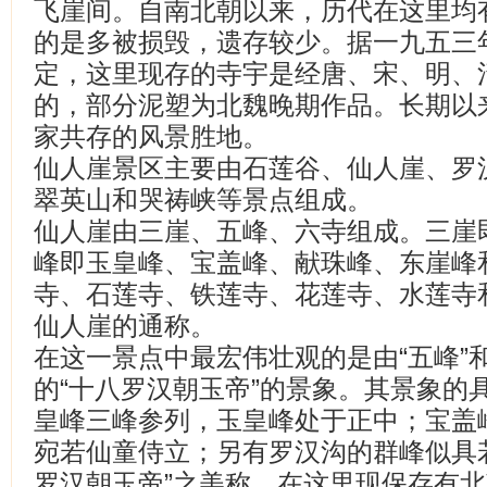
飞崖间。自南北朝以来，历代在这里均
的是多被损毁，遗存较少。据一九五三
定，这里现存的寺宇是经唐、宋、明、
的，部分泥塑为北魏晚期作品。长期以
家共存的风景胜地。
仙人崖景区主要由石莲谷、仙人崖、罗
翠英山和哭祷峡等景点组成。
仙人崖由三崖、五峰、六寺组成。三崖
峰即玉皇峰、宝盖峰、献珠峰、东崖峰
寺、石莲寺、铁莲寺、花莲寺、水莲寺
仙人崖的通称。
在这一景点中最宏伟壮观的是由“五峰”
的“十八罗汉朝玉帝”的景象。其景象的
皇峰三峰参列，玉皇峰处于正中；宝盖
宛若仙童侍立；另有罗汉沟的群峰似具
罗汉朝玉帝”之美称。在这里现保存有