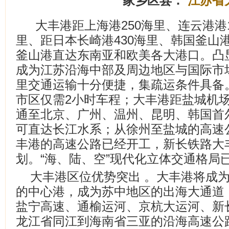
家乡区县：
江苏省
大丰港距上海港250海里、连云港港1
里、距日本长崎港430海里、韩国釜山港
釜山港直达东南亚和欧美各大港口。凸
成为江苏沿海中部及周边地区与国际市
里交通运输十分便捷，集疏运条件具备
市区仅需2小时车程；大丰港距盐城机场
通至北京、广州、温州、昆明、韩国首
可直达长江水系；从徐州至盐城的高速
丰港的高速公路已经开工，新长铁路大
划。“海、陆、空”现代化立体交通格局
大丰港区位优势突出 。大丰港将成
的中心港，成为苏中地区的出海大通道，建
盐宁高速、通榆运河、京杭大运河、新
龙江省同江到海南省三亚的沿海高速公路