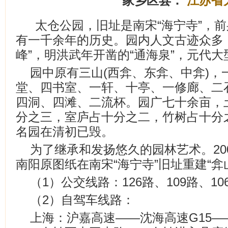
家乡区县：
江苏省
太仓公园，旧址是南宋“海宁寺”，前
有一千余年的历史。园内人文古迹众多
峰”，明洪武年开凿的“通海泉”，元代大型
园中原有三山(西弇、东弇、中弇)，
堂、四书室、一轩、十亭、一修廊、二
四洞、四滩、二流杯。园广七十余亩，
分之三，室庐占十分之二，竹树占十分
名园在清初已毁。
为了继承和发扬悠久的园林艺术。20
南阳原图纸在南宋“海宁寺”旧址重建“弇
（1）公交线路：126路、109路、10
（2）自驾车线路：
上海：沪嘉高速——沈海高速G15