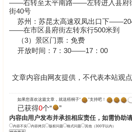
——右转至太平南路——左转进入县府
街40号
苏州：苏昆太高速双凤出口下——20
——在市区县府街左转东行500米到
（3）景区门票：免费
开放时间：7：30——17：00
文章内容由网友提供，不代表本站观
如果您喜欢这篇文章，就送梧桐子“
”支持吧！
已获得
0
个“
”
内容由用户发布并承担相应责任，如需协助
内容不实
内容拷贝
版权问题
格式问题
其他（300字以内）