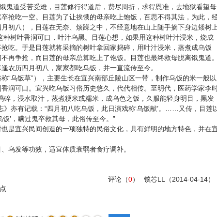
饿鬼道受苦受难，目莲修行得道后，费尽周折，求得恩准，去地狱看望母
狱卒抢吃一空。目莲为了让挨饿的母亲吃上饱饭，百思不得其法，为此，
四月初八），目莲在无奈、烦躁之中，不经意地在山上随手摘下身边矮树
这种树叶香润可口，叶汁乌黑。目莲心想，如果用这种树叶汁浸米，烧成
卒抢吃。于是目莲就将采摘的树叶拿回家捣碎，用叶汁浸米，蒸煮成乌饭
们不再争抢，而目莲的母亲总算吃上了饱饭。目莲也最终救母脱离饿鬼道
每逢农历四月初八，家家都吃乌饭，并一直流传至今。
称“乌饭草”），主要生长在宜兴南部丘陵山区一带，制作乌饭的米一般以
别香润可口。宜兴吃乌饭习俗历史悠久，代代相传。至明代，医药学家李
捣碎，浸水取汁，蒸煮粳米或糯米，成乌色之饭，久服能轻身明目，黑发
志》亦有记载：“四月初八吃乌饭，此日演戏称‘乌饭献’。……又传，目莲
乌饭’，瞒过鬼卒救其母，此俗传至今。”
时也是宜兴民间创造的一项独特的民俗文化，具有鲜明的地方特色，并在
目、乌发等功效，适宜体质衰弱者食疗调补。
评论（
0
）
锁芯LL
（2014-04-14）
点