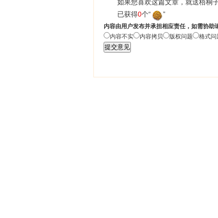
如果您喜欢这篇文章，就送梧桐子
已获得
0
个“
”
内容由用户发布并承担相应责任，如需协助
内容不实
内容拷贝
版权问题
格式问