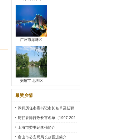
广州市海珠区
安阳市 北关区
最赞乡情
深圳历任市委书记市长名单及任职
时间
历任香港行政长官名单（1997-202
2）
上海市委书记李强简介
唐山市公安局局长赵晋进简介