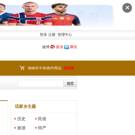
✕
登录
注册
管理中心
微博:
新浪
腾讯
购物车中有(
0
)件商品
去结算
话家乡主题
历史
民俗
旅游
特产