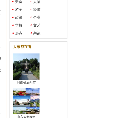
美食
人物
经
游子
经济
上
政策
企业
学校
文艺
。
热点
杂谈
大家都在看
时
以
宜
河南省孟州市
山东省新泰市