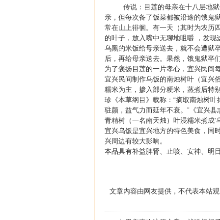
传说：目莲的母亲在十八层地狱
亲，但每次备了饭菜都被沿途的饿鬼
常在山上徘徊。有一天（其时为农历
的叶子，放入嘴中无聊地咀嚼 ，发现
乌黑的米饭给母亲送去，就不会遭狱
后，再给母亲送去。果然，饿鬼狱卒
为了褒扬目莲的一片孝心，宜兴民间
宜兴民间制作乌饭的南烛树叶（宜兴俗
糯米为主，掺入部分粳米，蒸煮后特
珍《本草纲目》载称：“摘取南烛树叶
驻颜，益气力而延年不衰。”《宜兴县
青精树（一名南天烛）叶浸糯米煮成‘
宜兴乌饭是宜兴地方的特色美食，同
兴周边有较大影响。
本品具有补益脾肾、止咳、安神、明
文章内容由网友提供，不代表本站观