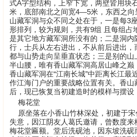
式A字型结构，上窄下宽，两壁皆用块石
米，底部南北之间宽4—5米，东西之向
山藏军洞与众不同之处在于，一是每3
形排列，较为规则，共有9组 且每组占地
是其它地方藏军洞所没有的；二是洞内
行，士兵从左右进出，不从前后进出，
都与山势走向呈垂直状态；三是别的山
半山腰，唯有香山藏军洞高居山峰之巅
香山藏军洞在“江南长城”中距离长江最
作江海门户的重要战略位置有关。香山
后，现已恢复当初建造时的模样与摆设
梅花堂
原坐落在小香山竹林深处，初建于宋
失意，因江阴友人葛氏邀请，曾数度来
梅花堂匾额。堂后洗砚池，因东坡洗砚