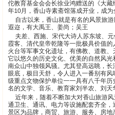
佗教育基金会会长徐业鸿赠送的《大藏经》
年10月，香山寺素斋馆落成开业，成为
自古以来，香山就是有名的风景旅游胜
遐迩，有大禹王、姜尚；吴王
夫差、西施、宋代大诗人苏东坡、元
霞客、清代皇帝乾隆等一批极具价值的
火台等军事文化遗址，有佛教、道教、
它以悠久的历史文化、优美的自然风光
南众山中独领风骚。尤其登高远眺，长
眼底，极目天舒，令人进入一番别有风
级重点文物保护单位一一具有八千年历
名的文学、音乐、教育家刘半农、刘天
近年来，随着不断加大对香山旅游风
通卫生、通讯、电力等设施配套齐全，
景区为品牌，商贸、旅游、服务、房地