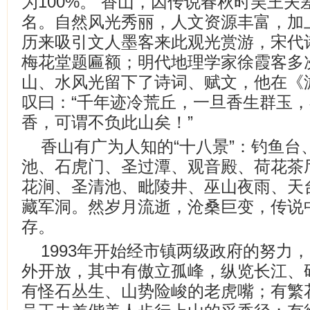
为100%。 香山，因传说春秋时吴王
名。自然风光秀丽，人文资源丰富，加
历来吸引文人墨客来此观光赏游，宋代
梅花堂题匾额；明代地理学家徐霞客多
山、水风光留下了诗词、赋文，他在《
叹曰：“千年迹冷荒丘，一旦香生群玉
香，可谓不负此山矣！”
香山有广为人知的“十八景”：钓鱼台
池、石虎门、圣过潭、观音殿、荷花茶
花涧、圣清池、毗陵井、巫山夜雨、天
藏军洞。然岁月流逝，沧桑巨变，传说
存。
1993年开始经市镇两级政府的努力
外开放，其中有傲立孤峰，纵览长江、
有怪石丛生、山势险峻的老虎嘴；有繁