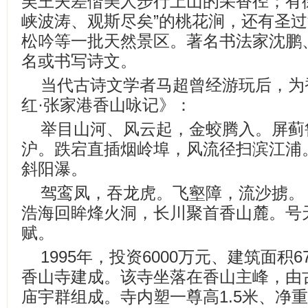
吴王夫差偕美人步行上山的采香径；有
峡波涛、观斯尽矣”的桃花涧，还有圣
松吟等一批天然景区。著名书法家沈鹏
名或书写诗文。
当代古诗文学者马超曾经游玩后，为
红·张家港香山咏记》：
举目山河、风云起，金蛟腾入。屏蓟
沪。跌宕直插烟岭埠，风流径扫滨江浦
斜阳瀑。
驾鸾凤，吞龙虎。飞壑障，流沙掳。
浩海回眸烽火洞，长川聚首香山麓。号
赋。
1995年，投资6000万元、建筑面积
香山寺建成。该寺坐落在香山主峰，由
庙宇群组成。寺内塑一尊高1.5米、净重