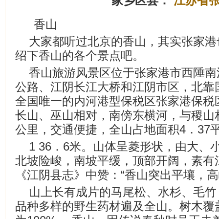
家乡区县：
江苏省
香山
大家都听过北京的香山，其实张家港
绍下香山的各个景点吧。
香山旅游风景区位于张家港市西陲南
公路、江阴长江大桥和江阴市区，北靠
全国唯一的内河港型保税区张家港保税
长山、巫山相对，南傍东横河，与稷山
公里，交通便捷，全山占地面积4．37
1 36．6米。山体呈菱形状，由大
北坡险峻，南坡平缓，顶部开阔，素有
《江阴县志》中赞：“香山突出平壤，高
山上长有成片的马尾松、水杉、毛竹
品种多样的野生药材遍及全山。树木覆盖