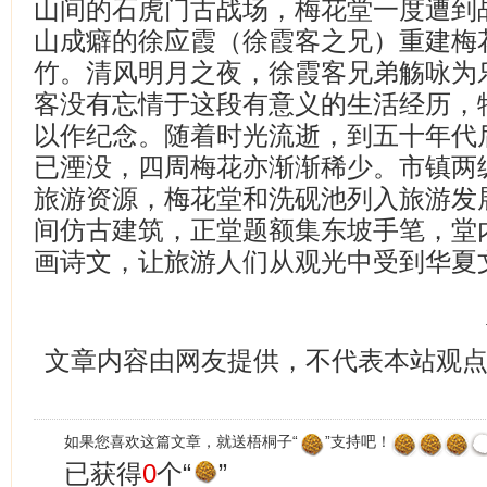
山间的石虎门古战场，梅花堂一度遭到
山成癖的徐应霞（徐霞客之兄）重建梅
竹。清风明月之夜，徐霞客兄弟觞咏为
客没有忘情于这段有意义的生活经历，
以作纪念。随着时光流逝，到五十年代
已湮没，四周梅花亦渐渐稀少。市镇两
旅游资源，梅花堂和洗砚池列入旅游发
间仿古建筑，正堂题额集东坡手笔，堂
画诗文，让旅游人们从观光中受到华夏
文章内容由网友提供，不代表本站观
如果您喜欢这篇文章，就送梧桐子“
”支持吧！
已获得
0
个“
”