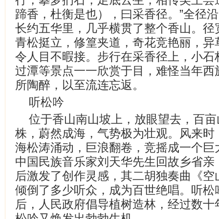
蹄香，杜衡是也），曰采香径。”全径
长约五华里，几乎横贯了整个香山。径
青松挺立，修篁夹道，奇花竞艳丽，异
令人目不暇接。步行在采香径上，小石
过潭等景点一一欣赏于目，难怪当年西
所陶醉，以至流连忘返。
听松吟
位于香山南山坡上，放眼望去，百亩
株，蔚然成海，气势极为壮观。风来时
海松涛涌动，巨浪翻卷，竞摇成一个巨
中国民族音乐家刘天华先生回故乡省亲
后激发了创作灵感，其二胡独奏曲《空
倾倒了多少听众，成为百世绝唱。听松
后，人民政府倡导植树造林，经过数十
松吟又焕发出勃勃生机。