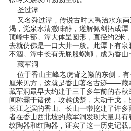
圣过潭
又名舜过潭，传说古时大禹治水东南
渴，觉泉水清澈味醇，遂解佩剑拓成潭
顶峰中部。潭大体呈圆形，直径约2米
去就仿佛是一口大井一般。此潭下有泉
不涸。潭中长有无屁股螺蛳，成为香山
藏军洞
位于香山主峰老虎背之巅的东侧，有
厘米见方，这就是香山著名古迹——藏
藏军洞最早大约建于三千多年前的春秋
闾称霸于诸侯，攻越伐楚，大动干戈，
长江之滨的香山、长山一带挖建了许多
者在香山西北坡的藏军洞发现大量具有
纹陶器和红陶器，证实了这一历史记载