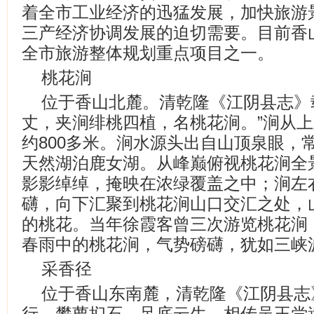
着全市工业经济的迅猛发展，加快旅游
三产经济协调发展的迫切需要。目前香
全市旅游整体规划重点项目之一。
桃花涧
位于香山北麓。清乾隆《江阴县志》
丈，夹涧绯桃四植，名桃花涧。”涧从
约800多米。涧水源头出自山顶泉眼，
天然湖泊鹿女湖。从峰巅俯视桃花涧全
影影绰绰，掩映在浓绿覆盖之中；涧左
礴，向下汇聚到桃花涧山口交汇之处，
的桃花。当年徐霞客曾三次游览桃花涧
春雨中的桃花涧，气势磅礴，犹如三峡
采香径
位于香山东南麓，清乾隆《江阴县志
行，攀萝扪石，足底云生，相传吴王尝