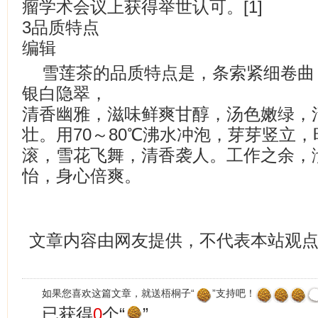
瘤学术会议上获得举世认可。[1]
3品质特点
编辑
雪莲茶的品质特点是，条索紧细卷曲
银白隐翠，
清香幽雅，滋味鲜爽甘醇，汤色嫩绿，
壮。用70～80℃沸水冲泡，芽芽竖立
滚，雪花飞舞，清香袭人。工作之余，
怡，身心倍爽。
文章内容由网友提供，不代表本站观
如果您喜欢这篇文章，就送梧桐子“
”支持吧！
已获得
0
个“
”