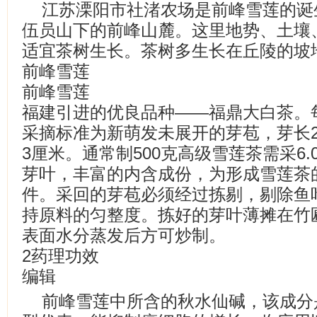
江苏溧阳市社渚农场是前峰雪莲的诞
伍员山下的前峰山麓。这里地势、土壤
适宜茶树生长。茶树多生长在丘陵的坡
前峰雪莲
前峰雪莲
福建引进的优良品种——福鼎大白茶。
采摘标准为新萌发未展开的芽苞，芽长2.5
3厘米。通常制500克高级雪莲茶需采6.
芽叶，丰富的内含成份，为形成雪莲茶
件。采回的芽苞必须经过拣剔，剔除鱼
持原料的匀整度。拣好的芽叶薄摊在竹
表面水分蒸发后方可炒制。
2药理功效
编辑
前峰雪莲中所含的秋水仙碱，该成分