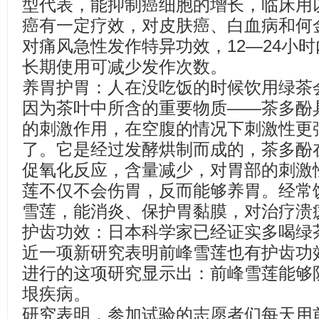
型代表，能抑制癌细胞的增长，临床用
癌有一定疗效，对皮肤癌、白血病和何
对痛风急性发作特异功效，12—24小
长期使用可减少发作次数。
养胃护胃：人在没吃饭的时候饮用绿茶
因为茶叶中所含的重要物质——茶多酚
的刺激作用，在空腹的情况下刺激性更
了。它是经过发酵烘制而成的，茶多酚
促氧化反应，含量减少，对胃部的刺激
莲不仅不会伤胃，反而能够养胃。经常
雪莲，能消炎、保护胃黏膜，对治疗溃
护齿功效：日本科学家已经证实多喝绿
近一项新研究表明前峰雪莲也有护齿功
进行的这项研究显示出：前峰雪莲能够
垠疾病。
研究表明，参加试验的志愿者们每天用