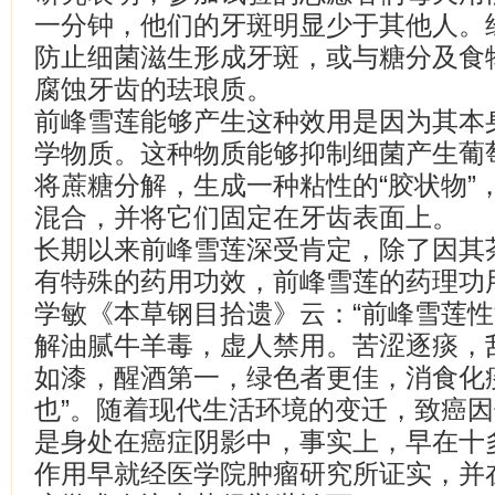
一分钟，他们的牙斑明显少于其他人。
防止细菌滋生形成牙斑，或与糖分及食
腐蚀牙齿的珐琅质。
前峰雪莲能够产生这种效用是因为其本身
学物质。这种物质能够抑制细菌产生葡
将蔗糖分解，生成一种粘性的“胶状物”，
混合，并将它们固定在牙齿表面上。
长期以来前峰雪莲深受肯定，除了因其
有特殊的药用功效，前峰雪莲的药理功
学敏《本草钢目拾遗》云：“前峰雪莲
解油腻牛羊毒，虚人禁用。苦涩逐痰，
如漆，醒酒第一，绿色者更佳，消食化
也”。随着现代生活环境的变迁，致癌
是身处在癌症阴影中，事实上，早在十
作用早就经医学院肿瘤研究所证实，并在