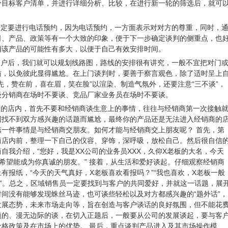
个目标客户清单，并进行详细分析、比较，在进行新一轮的筛选后，就可
一定要进行电话预约，因为电话预约，一方面表示对对方的尊重，同时，
司、产品、政策等有一个大致的印象，便于下一步确定谈判的侧重点，也
销该产品的可能性有多大，以便于自己有效安排时间。
客户后，我们就可以规划线路图，路线的安排很有讲究，一般不宜把对门
访，以免彼此显得尴尬。在上门谈判时，要善于察言观色，除了适时呈上
先，赞在前，喜在眉，笑在脸”以渲染、制造气氛外，还要注意“三不谈”，
级分销商在场时不要谈、竞品厂家业务员在场时不要谈。
商的店内，首先不要和经销商谈生意上的事情，往往与经销商第一次接触
因找不到双方感兴趣的话题而尴尬，最终你的产品还是无法进入经销商的
一件事情是与经销商交朋友。如何才能与经销商交上朋友呢？ 首先，第
商店内前，整理一下自己的仪容、穿饰，深呼吸，放松自己。然后很自信
自我介绍，“您好，我是XX公司的业务员XXX，久仰X老板的大名，今天
希望能成为你真诚的朋友。” 接着，从生活和爱好谈起。仔细观察经销商
有报纸，“今天的天气真好，X老板喜欢看报吗？”“我也喜欢，X老板一般
…”。总之，区域销售员一定要找到与客户的共同爱好，并就这一话题，展
间没有能够发现蛛丝马迹，也可谈些轻松以及对方都感兴趣的“题外话”，
发展态势，未来市场走向等，旨在创造与客户谈话的良好氛围，但不能花
题的、漫无边际的谈，在切入正题后，一般要从公司的发展谈起，要与客
格政策及在市场上的优势。 最后，重点谈判产品进入及其市场操作模