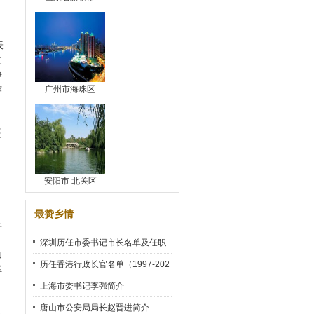
表
之
净
作
广州市海珠区
受
安阳市 北关区
最赞乡情
并
深圳历任市委书记市长名单及任职
和
时间
历任香港行政长官名单（1997-202
样
2）
上海市委书记李强简介
唐山市公安局局长赵晋进简介