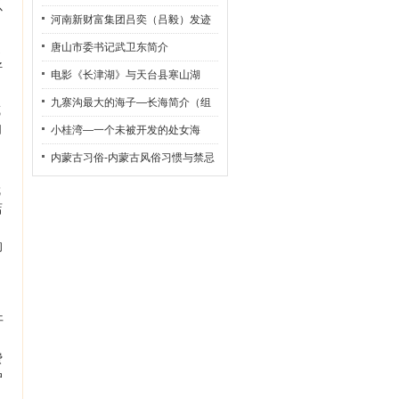
以
河南新财富集团吕奕（吕毅）发迹
史
通
唐山市委书记武卫东简介
好
电影《长津湖》与天台县寒山湖
九寨沟最大的海子—长海简介（组
或
自
图）
小桂湾—一个未被开发的处女海
内蒙古习俗-内蒙古风俗习惯与禁忌
就
店
的
开
费
户