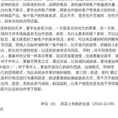
从促销的设定，到渠道的拉动，品牌的规划，谈的越详细客户将越感兴趣
充分向客户展示，要学会和客户算帐，两家合作能给客户带来多少的利润
心经销该产品。每个客户的性格各异、层次不齐、需求也不尽相同，但作
钱，就有永恒的共同话题。
注意聆听的艺术，要学会多听少说，一方面表示对对方的尊重，另一方面
发现对方对市场操盘有无运作思路。多听，为什么要多听呢？多听，可以
所欲言，最大限度的了解客户的基本情况；多听，可以有足够的时间判断
引导话题。营销人员如何倾听呢？集中精力，以开放式的姿势，积极投入
点，听出对方感情色彩；以适宜的身体语言回应。 同时，对不同类型的
年人，要象对待父母一样表示尊重，说话语速要放慢，洽谈要象拉家常、
；对于中年人，要极尽赞美之言，通过洽谈，让其感到成就感，要传递这
作成功！”；对于青年人，要放开谈自己的操作思路、运做模式、营销理
己的思维模式，为以后的合作掌控做好铺垫。 第三部：跟进、签约 通过
要及时打电话进行沟通和跟进，跟进要遵循欲擒故纵的方式，而千万不能
签合同、提货，否则会弄巧成拙，贻误战机，让客户感觉你是在急于寻找
为双方以后的合作埋下阴影。
评论（
0
）
浪花上奔跑的女孩
（2014-12-09）
点