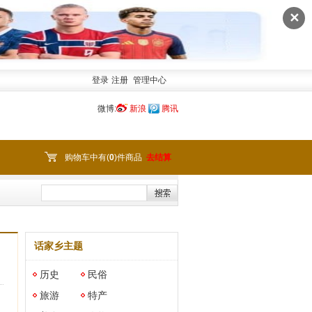
✕
登录
注册
管理中心
微博:
新浪
腾讯
购物车中有(
0
)件商品
去结算
话家乡主题
历史
民俗
旅游
特产