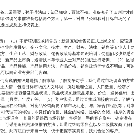
备非常重要，孙子兵法曰：知己知彼，百战不殆。准备充分了谈判时才
作者强调的事前准备包括两个方面，第一，对自己公司和对目标市场的了
主要是思想上和仪表上。
策） （1）不断培训区域销售员：新进区域销售员正式上岗之前，应该进
关企业的发展史、企业文化、技术、生产、财务、法律、销售等专业人士
配方、生产工艺、财务政策、销售政策等基本知识培训，使他们尽快熟悉
；新产品上市前，邀请技术等专业人士对产品知识进行培训。 （2）区
产品、产品性能、产品使用方法、产品价格、销售政策等情况不明白，可
也可以向企业有关部门咨询。
我们所说的知彼是是指了解市场、了解竞争对手，我们通过市场调查的方
风土人情：包括目标市场的人文环境、所处地理位置、人口数量、经济水
主要指市场容量及竞品状况，竞品状况包括竞品规格、价位、通路促销、
量（月度、年度）等。 （3）客户状况：通过直接或间接的方式，了解
本品潜在经销商。对竞品经销商要了解市场动态、与厂家合作程度等，对
公司代理商的标准，即良好的信誉、健全的网络、足够的仓储、雄厚的资
上市场调查，其目的是熟悉市场行情，掌握第一手的客户资料，确定潜在
上，可采用追根溯源倒推的方法，即通过终端零售点以及二级批发商了解
情况。此方法由于来自一线，便于把握事实真相，找到合适的客户。