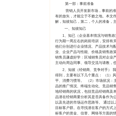
第一部：事前准备
营销人员开发新市场，事前的准
有的放矢，才能立于不败之地。本文
解，知彼知己，第二，个人的准备，
一、知彼知己
1、知已（企业基本情况与销售政
行为期一周左右的岗前培训，安排有
他们分别进行企业情况、产品技术与
业、企业产品与性能、价格及销售政策
销售员谦虚好学：区域销售员对企业
主动向周边同事、领导交流与请教，
2、知彼（经销商、竞争对手） 
得到，主要有以下几个重点： （1）
平、消费习惯等。 （2）市场状况：
品的推广情况、终端生动化、竞品销售
地经销商的状况，包括竞品经销商及
品潜在经销商要分析其是否具备作为
以及先进的市场运作思路等。 通过以
目标客户群。在寻找潜在客户的方式
标客户的资金、信誉、网络等方面的