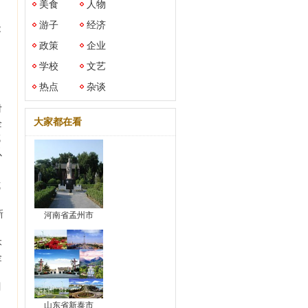
美食
人物
游子
经济
能
政策
企业
学校
文艺
热点
杂谈
对
大家都在看
企
域
以
式
新
河南省孟州市
当
本
金
目
山东省新泰市