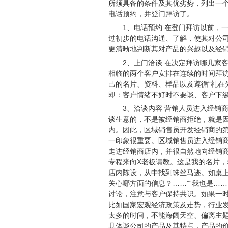
所须具备的条件及其优劣势，列出一
电话预约，并登门拜访了。
1、电话预约 在登门拜访以前，
过初步的电话沟通、了解，使其对公
更清晰地判断其对产品的兴趣以及经
2、上门洽谈 在决定拜访哪几家
相临的两个客户安排在连续的时间拜
己的名片、资料、样品以及遵循“礼在
即：客户情绪不好时不要谈、客户下
3、洽谈内容 营销人员进入经销
谈生意的，不是被经销商拒绝，就是
内。因此，区域销售员开发经销商的第
一印象很重要。区域销售员进入经销
走进经销商店内，并很自然地向经销商
专程来向X老板请教。这是我的名片，
店内陈设，从中找到蛛丝马迹。如桌上
关心哪方面的信息？……”“我也是…
讨论，注意与客户保持共识。如果一时
比如国家宏观经济政策及走势，行业
太多的时间，不能海阔天空、偏离主
具体谈公司的产品及其特点，产品的价