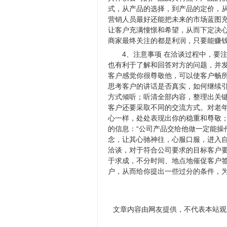
式，从产品的选择，到产品的定价，
营销人员最好还能把未来的市场蓝图
让客户充满憧憬和希望，从而下定决
商家最终关注的都是利润，只要能赚
4、注意事项 在洽谈过程中，要
也有利于了解和回答对方的问题，并
客户感觉你很尊敬他，可以使客户畅
思考客户的讲话是否真实，如何继续
方式倾听；听清全部内容，整理出关键
客户还要采取不同的交流方式。对老
心一样，处处表现出你的稳重和尊敬
的信息：“公司产品交给他做一定能操
念，让其心驰神往，心服口服，进入自
洽谈，对于符合公司要求的目标客户
于求成，不分时间、地点地催促客户
户，从而给你提出一些过分的条件，
文章内容由网友提供，不代表本站观