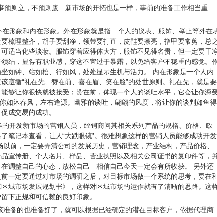
凡事预则立，不预则废！新市场的开拓也是一样，事前的准备工作相当重
为外在形象和内在形象。外在形象就是指一个人的仪表、服饰、举止等外在
发要梳理整齐，胡子要刮净，领带要打直，皮鞋要擦亮，指甲要常剪，总
，可适当化些淡妆。服饰穿着应得体大方，服饰不见得名贵，但一定要干
者领结，显得有职业感，穿这不宜过于暴露，以免给客户不稳重的感觉。
坐如钟、站如松、行如风，处处显示生机与活力。 内在形象是一个人内
该遵循“礼在先、赞在前、喜在眉、笑在脸”的处世原则。礼在先，就是要
，能够让你很快就被接受；赞在前，体现一个人的谈吐水平，它会让你深
让你如沐春风，左右逢源。幽雅的谈吐，翩翩的风度，将让你的谈判如鱼得
将促成交易的成功。
这样的开发新市场的营销人员，经销商问其相关系列产品的规格、价格、政
了笔记本查看，让人“大跌眼镜”。很难想象这样的营销人员能够成功开发
场以前，一定要弄清公司的发展历史，营销理念，产业结构，产品价格、
产品宣传册、个人名片、样品、营业执照以及相关公司证书的复印件等，
在调整自己的心态，放松自己，相信自己今天一定会有所收获。 另外还
之前一定要通过对市场的调研之后，对目标市场做一个系统的思考，要在
《区域市场发展规划书》，这样对区域市场的运作就有了清晰的思路。这
户留下正规和可信赖的良好印象。
该准备的也准备好了，就可以根据已经确定的潜在目标客户，依据代理商