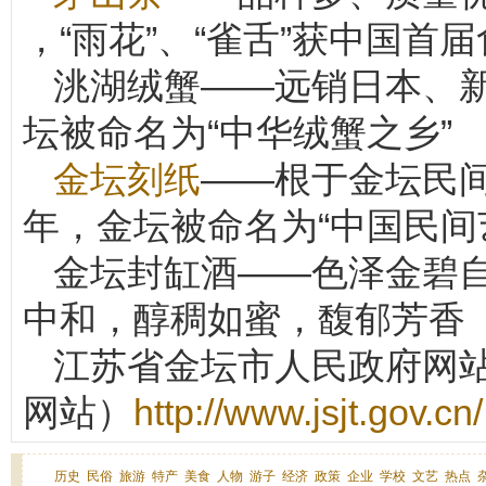
，“雨花”、“雀舌”获中国首
洮湖绒蟹——远销日本、新
坛被命名为“中华绒蟹之乡”
金坛刻纸
——根于金坛民间
年，金坛被命名为“中国民间
金坛封缸酒——色泽金碧
中和，醇稠如蜜，馥郁芳香
江苏省金坛市人民政府网站
网站）
http://www.jsjt.gov.cn/
历史
民俗
旅游
特产
美食
人物
游子
经济
政策
企业
学校
文艺
热点