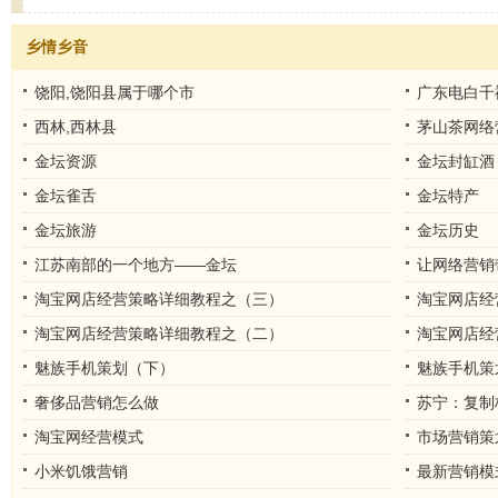
乡情乡音
饶阳,饶阳县属于哪个市
广东电白千
西林,西林县
茅山茶网络
金坛资源
金坛封缸酒
金坛雀舌
金坛特产
金坛旅游
金坛历史
江苏南部的一个地方——金坛
让网络营销
淘宝网店经营策略详细教程之（三）
淘宝网店经
淘宝网店经营策略详细教程之（二）
淘宝网店经
魅族手机策划（下）
魅族手机策
奢侈品营销怎么做
苏宁：复制
淘宝网经营模式
市场营销策
小米饥饿营销
最新营销模