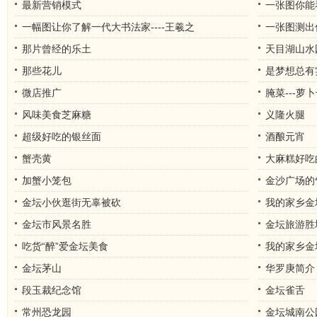
最新营销模式
一张图你能
一幅图让你了解一代大书法家----王羲之
一张图测出
那片曾经的乐土
天目湖山水
那些花儿
是梦想总有
微店推广
腌菜---萝
风味美食芝麻糖
义隆火腿
超级好吃的银丝面
酒酿元宵
蟹壳黄
大麻糕好吃
加蟹小笼包
金沙广场的
金坛小伙逛街无辜被砍
我的家乡金
金坛市风景名胜
金坛旅游胜
吃货“醉”爱金坛美食
我的家乡金
金坛茅山
华罗庚简介
段玉裁纪念馆
金坛雀舌
常州恐龙园
金坛城南公