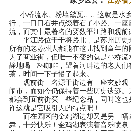
家乡区县：
江苏省
小桥流水、粉墙黛瓦……这就是水
行，一口口石井点缀着石子小路、一座
流，而其中最著名的要数平江路和观前
平江路位于干将路北，是苏州历史最
所有的老苏州人都能在这儿找到童年的
为了商业街，但唯一不变的就是小桥流
静地喝一杯咖啡，望着河畔边的老人们
茶，时间一下子慢了起来。
观前街一名源于街边有一座玄妙观，
闹市，而如今仍保持着一些历史遗迹。
都会到面前街买一些纪念品，同时这也
许这就是它吸引人的特点吧！
而在园区的金鸡湖边却又是另一幅景
舞，十分快乐！金鸡湖表演着音乐喷泉