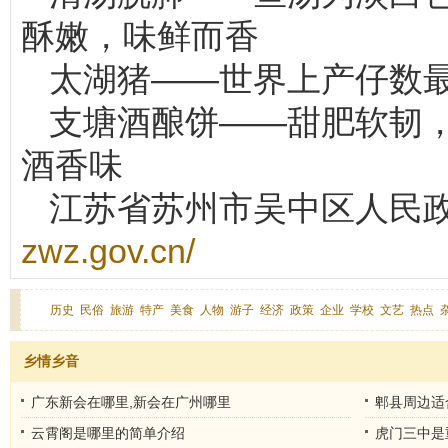
酥嫩，味鲜而香
太湖猪——世界上产仔数最
支塘酒酿饼——甜肥软韧
酒香味
江苏省苏州市吴中区人民
zwz.gov.cn/
历史
民俗
旅游
特产
美食
人物
游子
经济
政策
企业
学校
文艺
热点
乡情乡音
广东新会在哪里,新会在广州哪里
郫县周边适
点
云霄阁是哪里的简单介绍
虎门三中是