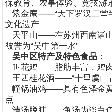
保教育、农事体验、竞技游
紫金庵——“天下罗汉二堂
文化遗产
天平山——在苏州西南诸
被誉为“吴中第一水”
吴中区特产及特色食品：
叫花鸡——脂肪丰富，鸡
王四桂花酒——“十里虞山
幢锅油鸡——具有色泽金
点
清汤脱肺——鱼汤为淡白