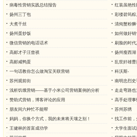
病毒性营销实践总结报告
红装虽艳性
扬州三丁包
彩缕碧筠粽,
大煮干丝
清炖蟹粉狮
扬州蛋炒饭
如何做好销
微信营销的电话话术
刷脸的时代
高邮才子汪曾祺
扬州瘦西湖
高邮咸鸭蛋
乱世奸雄曹
一句话教你怎么做淘宝关联营销
科沃斯-
苏州观前街
南明忠烈史
浅析饥饿营销——基于小米公司营销案例的分析
走走弯路也
赞助式营销，博客评论的应用
高手处理事
朋友间六种忙不能帮
苏州苏绣
妈妈，你换个方式，我的未来将天壤之别！
找工作前，
王健林的首富成功学
大学生面试