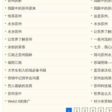
苏州的桥
我眼中的苏
我眼中的苏州原来
我眼中的苏
情系苏州
这是苏州。
水乡苏州
水乡苏州
水乡苏州
让世界了解
让世界了解苏州
一条河流的
浓郁的茶香
七月，我心
江南之苏州园林
我与苏州水
烟雨江南
苏城明珠—
大学生初入职场必备书籍
盖茨谈沃伦
营销中记得学会沟通
苏州金鸡湖
穷人最缺的东西
苏州科技城
苏州吴中
世界这么大
Web2.0的推广
对小米营销
1
2
3
4
5
下