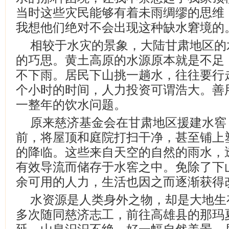
当时这些灾民能够有着未雨绸缪的思维
我想他们绝对不会出现这种缺水窘境的
相较于水灾的景象，大陆甘肃地区的
的巧思。黄土高原的水源原本就是不足
不下雨。居民下山挑一趟水，往往要行
个小时的时间，人力投资可谓浩大。善
一整年的饮水问题。
原来慈济基金会在甘肃地区援建水窖
前，将屋顶和庭院打扫干净，甚至铺上
的降临。这些来自天空的自然的雨水，
有效导流而储存于水窖之中。免除了下
余可用的人力，生活也因之而逐渐获得
水资源是人类身外之物，却是大地生
多次随同慈济志工，前往高雄县的那玛