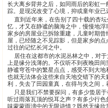
长大离乡背井之后，如同雨后的彩虹一
踪。是现况改变了心境，抑或童年业已
直到近年来，在告别了四十载的杏坛
忆，才又在静谧的脑海之中，慢慢地浮
家乡的房屋业已拆除重建，儿童时期曾
屋，已经随之不见踪影，但是家乡的点
过往的记忆长河之中。
居住在这都市的水泥丛林之中，对于
上是缘分浅薄的。不仅听不到夜晚田间
静谧穹苍中的繁星点点，感受不到大地
也就无法体会这些来自天地交错下的天
利，失去了田园童真，在得与失之间，
只是我们不禁要探问，有多少蛰居于
听过雨落瓦顶的悦耳之声？有多少行色
味蒙蒙雨渧中的无限诗情？既然无缘欣