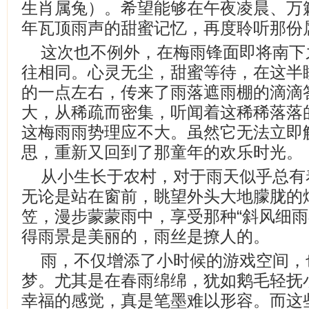
生肖属兔）。希望能够在午夜凌晨、万
年瓦顶雨声的甜蜜记忆，再度聆听那份
这次也不例外，在梅雨锋面即将南下
往相同。心灵无尘，甜蜜等待，在这半
的一点左右，传来了雨落遮雨棚的滴滴
大，从稀疏而密集，听闻着这稀稀落落
这梅雨雨势理应不大。虽然它无法立即
思，重新又回到了那童年的欢乐时光。
从小生长于农村，对于雨天似乎总有
无论是站在窗前，眺望外头大地朦胧的
笠，漫步蒙蒙雨中，享受那种“斜风细雨
得雨景是美丽的，雨丝是撩人的。
雨，不仅增添了小时候的游戏空间，
梦。尤其是在春雨绵绵，犹如鹅毛轻抚
幸福的感觉，真是笔墨难以形容。而这