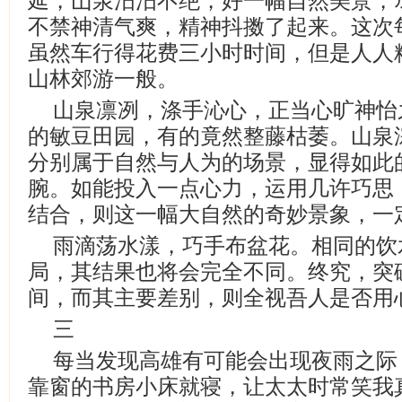
延，山泉汨汨不绝，好一幅自然美景，
不禁神清气爽，精神抖擞了起来。这次
虽然车行得花费三小时时间，但是人人
山林郊游一般。
山泉凛冽，涤手沁心，正当心旷神怡
的敏豆田园，有的竟然整藤枯萎。山泉
分别属于自然与人为的场景，显得如此
腕。如能投入一点心力，运用几许巧思
结合，则这一幅大自然的奇妙景象，一
雨滴荡水漾，巧手布盆花。相同的饮
局，其结果也将会完全不同。终究，突
间，而其主要差别，则全视吾人是否用
三
每当发现高雄有可能会出现夜雨之际
靠窗的书房小床就寝，让太太时常笑我真