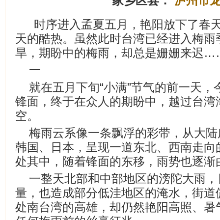
家乡区县：
泸州市
时序进入孟夏五月，艳阳放下了春
天的酷热。虽然此时台湾已经进入梅雨
旱，期盼中的梅雨，却总是姗姗来迟…
一
就在五月下旬“小满”节气的前一天，
锋面，终于在众人的期盼中，越过台湾
空。
梅雨云系像一条飘浮的彩带，从大陆
韩国、日本，呈现一道东北、西南走向的
处其中，随着锋面的东移，雨势也逐渐
一整天北部和中部地区的滂陀大雨，
量，也造成部分低洼地区的淹水，街道
处南台湾的高雄，却仍然艳阳高照、暑