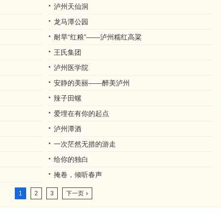
泸州天仙洞
龙马潭公园
耐旱“红粮”——泸州糯红高粱
王氏集团
泸州医学院
安静的美丽——醉美泸州
辣子田螺
爱埋在有你的起点
泸州潭酒
一次茫然无措的游走
给你的独白
掩卷，倾听春声
1
2
3
下一页