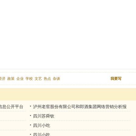
经济
政策
企业
学校
文艺
热点
杂谈
我要写
信息公开平台
泸州老窖股份有限公司和郎酒集团网络营销分析报
告
四川苏舜钦
四川小吃
四川小吃