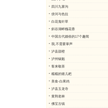
四川九寨沟
傍河与色拉
白花鬼针草
斜谷湖畔槐花香
中国古代婚俗的17个趣闻
我,不需要掌声
泸县甜橙
泸州锅魁
客来敬茶
糯糯的猪儿粑
美食-白果鸡
泸县玉龙寺
黄荆老林
佛宝古镇