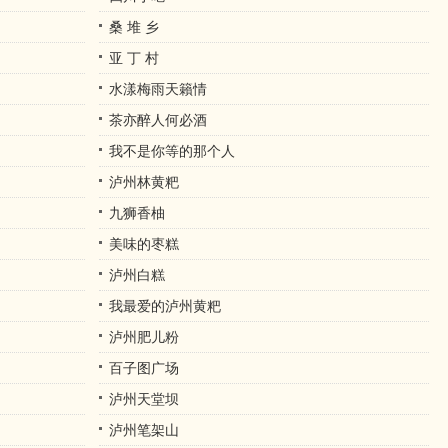
桑 堆 乡
亚 丁 村
水漾梅雨天籟情
茶亦醉人何必酒
我不是你等的那个人
泸州林黄粑
九狮香柚
美味的枣糕
泸州白糕
我最爱的泸州黄粑
泸州肥儿粉
百子图广场
泸州天堂坝
泸州笔架山