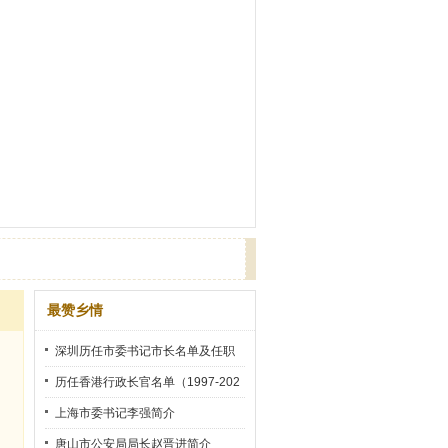
最赞乡情
深圳历任市委书记市长名单及任职
时间
历任香港行政长官名单（1997-202
2）
上海市委书记李强简介
唐山市公安局局长赵晋进简介