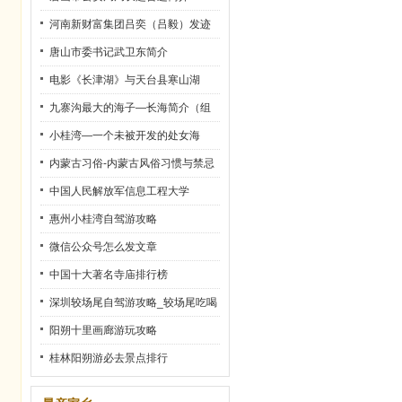
河南新财富集团吕奕（吕毅）发迹
史
唐山市委书记武卫东简介
电影《长津湖》与天台县寒山湖
九寨沟最大的海子—长海简介（组
图）
小桂湾—一个未被开发的处女海
内蒙古习俗-内蒙古风俗习惯与禁忌
中国人民解放军信息工程大学
惠州小桂湾自驾游攻略
微信公众号怎么发文章
中国十大著名寺庙排行榜
深圳较场尾自驾游攻略_较场尾吃喝
玩乐全攻略
阳朔十里画廊游玩攻略
桂林阳朔游必去景点排行