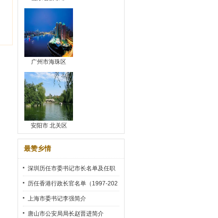
广州市海珠区
安阳市 北关区
最赞乡情
深圳历任市委书记市长名单及任职
时间
历任香港行政长官名单（1997-202
2）
上海市委书记李强简介
唐山市公安局局长赵晋进简介