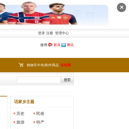
✕
登录
注册
管理中心
微博:
新浪
腾讯
购物车中有(
0
)件商品
去结算
话家乡主题
历史
民俗
旅游
特产