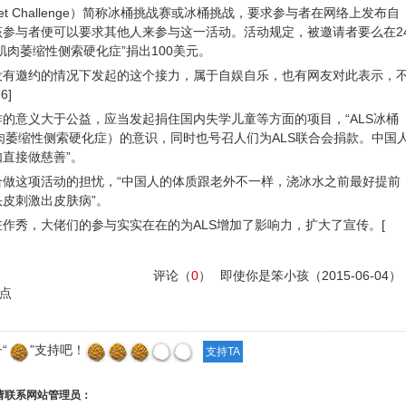
ucket Challenge）简称冰桶挑战赛或冰桶挑战，要求参与者在网络上发布自
参与者便可以要求其他人来参与这一活动。活动规定，被邀请者要么在2
肉萎缩性侧索硬化症”捐出100美元。
没有邀约的情况下发起的这个接力，属于自娱自乐，也有网友对此表示，
6]
的意义大于公益，应当发起捐住国内失学儿童等方面的项目，“ALS冰桶
肌肉萎缩性侧索硬化症）的意识，同时也号召人们为ALS联合会捐款。中国
直接做慈善”。
合做这项活动的担忧，“中国人的体质跟老外不一样，浇冰水之前最好提前
皮刺激出皮肤病”。
作秀，大佬们的参与实实在在的为ALS增加了影响力，扩大了宣传。[
评论（
0
）
即使你是笨小孩
（2015-06-04）
点
“
”支持吧！
请联系网站管理员：