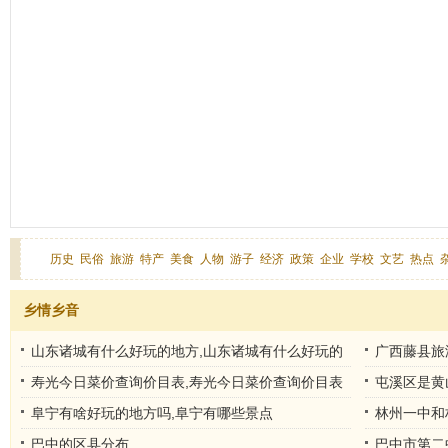
历史
民俗
旅游
特产
美食
人物
游子
经济
政策
企业
学校
文艺
热点
乡情乡音
山东诸城有什么好玩的地方,山东诸城有什么好玩的
广西藤县旅
地方推荐
寿光今日菜价查询价目表,寿光今日菜价查询价目表
屯溪区是黄
电话
阜宁有啥好玩的地方吗,阜宁有哪些景点
林州一中和
林州一中西
巴中的区县分布
巴中市第二