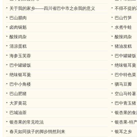
关于我的家乡——四川省巴中市之余我的意义
不得不提的
巴山腊肉
巴山竹笋
卤肉锅魁
水煮牛蛙
酸辣鸡杂
酸辣鸡杂
清凉蛋糕
猪油发糕
海参玉芙蓉
巴中罐罐饭
巴中罐罐饭
绝味银耳羹
绝味银耳羹
巴中特色菜
巴中小角楼
驷马豆瓣
巴山肥猪
空山马铃薯
大罗黄花
巴中青玉猪
巴城油茶
银杏果的食
银杏果的常见吃法
银杏果-特
春天如同孩子的脚步悄然到来
银耳之乡