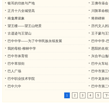
银耳的功效与产地
王佛寺庙会
正月十六全城登高
川陕革命根
南龛摩崖象
将帅碑林
望王楼——望王山绝景
历代文人的
古遗迹与王望山
王子蒙与王
巴中中学——为了中华民族永续发展
巴中中学-
我的母校-柳林中学
恩阳的名俗
巴中市体育馆
兴合半山逸
巴中草坝街
巴中火车站
巴人广场
巴中市第三
巴中职业技术学院
巴中龙泉外
巴中六中
巴中市第二
1
2
3
4
5
下