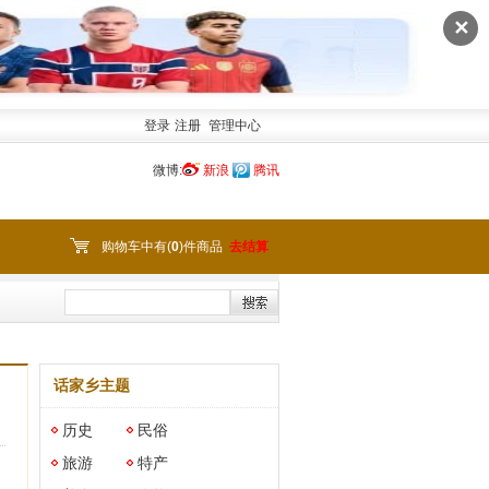
✕
登录
注册
管理中心
微博:
新浪
腾讯
购物车中有(
0
)件商品
去结算
话家乡主题
历史
民俗
旅游
特产