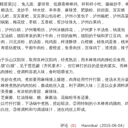
顾冒菜[1] 、兔儿面、廖排骨、侃膳斋棒棒鸡、祥和祥小吃、藤椒抄手、
、赖汤元、龙抄手、钟水饺、串串香、麻辣烫、肥肠粉、担担面、宜宾燃
猪儿粑，宜宾黄粑，宜宾屏山包谷粑，泸州小笼包子，泸州糍粑，泸州高
州锅魁，梅花饺，枣糕，五香糕，窖沙珍珠丸，泸州白果鸡，
糕，泸州白糕，泸州葡萄仿，泸州冰糖蹄花，，泸州萝卜半汤鱼，纳溪泡
八宝油糕，德阳孝泉的果汁牛肉，什邡的板鸭，德阳的干锅和罗江豆鸡、
牛肉，川北凉粉，奶汤面，炖鸡面，梓潼酥饼，白橙糖，鳝鱼鸡蛋卷，桃
，寿星桔蜜饯，平都牛肉松，蜜橙皮，鱼香肉丝，宫保鸡丁，渣渣面，辣
始于乐山汉阳坝，取用良种汉阳鸡，经煮熟后，用木棒将鸡肉捶松后食用
馔“白脯”，见于贾思勰《齐民要术》。但它棒打的目的是使肉紧实。而棒
肌肉捶松，使调料容易入味，食时咀嚼省力。
首先妙在煮鸡。煮前要用麻绳缠上腿翅，肉厚处用竹扦打眼，使汤水充分
木棒将煮熟的鸡肉拍松，撕成粗丝入盘，利于调料入味；三是以众多调料
鲜美香嫩，有浓郁的香甜、麻辣味。
：芝麻酱、红油辣椒、糖、麻酱油、花椒粉等各适量。
处以竹扦打眼，下汤锅中煮熟，捞起晾凉。②用特制的小木棒将鸡脯肉、
葱白丝。③将调料和匀调成味汁，浇在鸡丝上即成。
评论（
0
）
Hannibal
（2015-06-04）