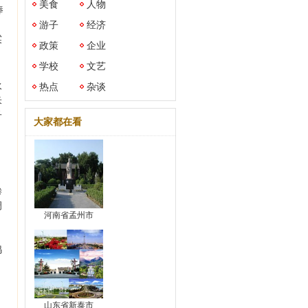
美食
人物
棒
游子
经济
粱
政策
企业
学校
文艺
水
热点
杂谈
米
子
大家都在看
。
渗
调
河南省孟州市
鸡
山东省新泰市