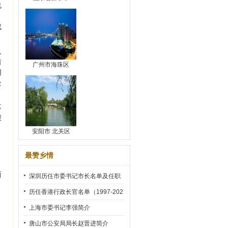
也
，
成
人
着
广州市海珠区
朋
金
不
深
安阳市 北关区
，
最赞乡情
两
深圳历任市委书记市长名单及任职
时间
历任香港行政长官名单（1997-202
2）
上海市委书记李强简介
唐山市公安局局长赵晋进简介