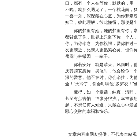
口，都有一个人在等你，默默的，用
不晚，就那么遇见了，一个桃花面，
一喜一乐，深深藏在心底，为你梦牵
知己，彼此理解，彼此懂得，那便是
你的梦里有她，她的梦里有你，
都背叛了你，世界上只剩下你一个人
你，为你牵念，为你祝福，爱你胜过
友更亲近，比亲人更贴紧心灵。也许
岳霖与林徽因，一辈子。
你若安好，就是晴天。风雨时，
厌其烦安慰你；哭泣时，他会给你一
深的爱意。他不在时，你会牵挂，为他
全！”天冷了，你会叮嘱他“多穿衣！
懂得，如一个童话，纯真，清静
甚至有点害怕，怕缘分很浅，幸福很
起，不想任何人知道，只藏在心中最
颗心交融的幸福和快乐。
文章内容由网友提供，不代表本站观