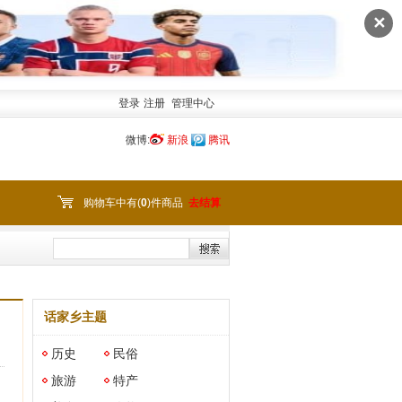
✕
登录
注册
管理中心
微博:
新浪
腾讯
购物车中有(
0
)件商品
去结算
话家乡主题
历史
民俗
旅游
特产