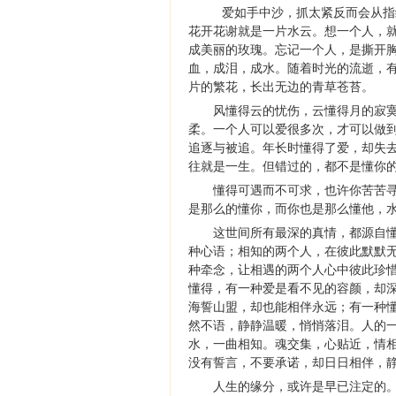
爱如手中沙，抓太紧反而会从指
花开花谢就是一片水云。想一个人，
成美丽的玫瑰。忘记一个人，是撕开
血，成泪，成水。随着时光的流逝，
片的繁花，长出无边的青草苍苔。
风懂得云的忧伤，云懂得月的寂
柔。一个人可以爱很多次，才可以做
追逐与被追。年长时懂得了爱，却失
往就是一生。但错过的，都不是懂你
懂得可遇而不可求，也许你苦苦
是那么的懂你，而你也是那么懂他，
这世间所有最深的真情，都源自
种心语；相知的两个人，在彼此默默
种牵念，让相遇的两个人心中彼此珍
懂得，有一种爱是看不见的容颜，却
海誓山盟，却也能相伴永远；有一种
然不语，静静温暖，悄悄落泪。人的
水，一曲相知。魂交集，心贴近，情
没有誓言，不要承诺，却日日相伴，
人生的缘分，或许是早已注定的。