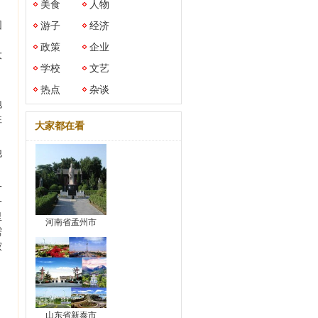
美食
人物
固
游子
经济
政策
企业
大
学校
文艺
热点
杂谈
地
往
大家都在看
他
一
一
里
河南省孟州市
需
寂
。
山东省新泰市