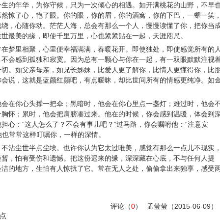
一生的年华，为你守候，只为一次倾心的相遇。如开满桃花的山野，不早
猛然惊了心，艳了眼。你的眼，你的眉，你的酒窝，你的下巴，一颦一笑
魂绕，心随你动。茫茫人海，总会有那么一个人，慢慢读懂了你，把你当
尘世最美的缘，即使千里万里，心也紧紧贴在一起，天涯咫尺。
常在梦里相聚，心里便幸福满满，春暖花开。即使独处，即使感觉所有的
，不会感到孤独和寂寞。因为总有一颗心与你在一起，有一双眼默默注视
一切。如父亲母亲，如兄长姊妹，比爱人更了解你，比情人更懂得你，比
你会说，这就是蓝颜红颜吧，有点暧昧，却比世间所有的情感更纯净。如
他会在你心头撑一把伞；黑暗时，他会在你心里点一盏灯；难过时，他会
个胸怀；累时，他会把肩膀凑过来。他在的时候，你会感到温暖，体会到
担心：“这人怎么了？不会有事儿吧？”过马路，你会嘱咐他：“注意安
”他也常常这样叮嘱你，一样的深情。
，不沾尘世半点尘埃。也许你认为它太过唯美，感觉有那么一点儿不现实
短暂，怕有受伤和遗憾。把这份迟来的缘，深深藏在心底，不与任何人提
圣洁的地方，生怕有人惊扰了它。常在无人之处，偷偷拿出来独享，感受
评论（
0
）
孟莹莹
（2015-06-09）
点