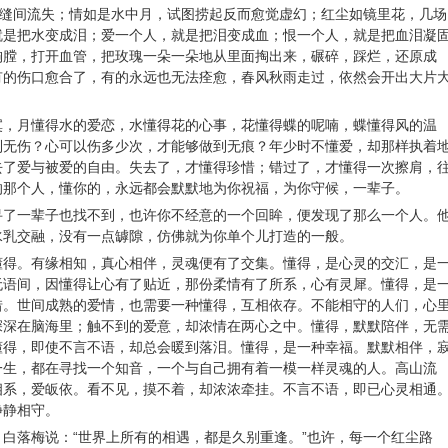
缝间流失；情如是水中月，试图捞起反而愈觉虚幻；红尘如镜里花，几场
就是把水变成泪；爱一个人，就是把泪变成血；恨一个人，就是把血泪凝
胸膛，打开血管，把玫瑰一朵一朵地从里面掏出来，碾碎，踩烂，还原成
有的伤口愈合了，有的永远也无法痊愈，春风秋雨走过，依然会开出大片
寞，月懂得水的爱恋，水懂得花的心事，花懂得蝶的呢喃，蝶懂得风的温
到无伤？心可以伤多少次，才能够做到无痕？年少时不懂爱，却那样执着
去了爱与被爱的自由。失去了，才懂得珍惜；错过了，才懂得一次擦肩，
的那个人，懂你的，永远都会默默地为你祝福，为你守候，一辈子。
寻了一辈子也找不到，也许你不经意的一个回眸，便发现了那么一个人。
水乳交融，没有一点罅隙，仿佛就为你单个儿打造的一般。
懂得。有缘相知，真心相伴，灵魂便有了交集。懂得，是心灵的交汇，是
无语间，因懂得让心有了贴近，那份柔情有了所系，心有灵犀。懂得，是
惜。世间成熟的爱情，也需要一种懂得，互相依存。不能相守的人们，心
深深在脑海里；触不到的爱意，却浓情在两心之中。懂得，默默陪伴，无
懂得，即使不言不语，却总会暖到落泪。懂得，是一种幸福。默默相伴，
一生，都在寻找一个知音，一个与自己拥有着一模一样灵魂的人。高山流
相系，爱皈依。看不见，摸不着，却浓浓牵挂。不言不语，即已心灵相通
静静相守。
白落梅说：“世界上所有的相遇，都是久别重逢。”也许，每一个红尘路