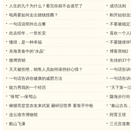
人生的九个为什么？看完你就不会迷茫了
成功法则
电商要如何走出烧钱怪圈？
刚开始创业
一句话说明外出点餐
不要被稳定
此去经年，一世长安
喜欢一个人
懂得，是一种幸福
不要随便评
东海美食中的“水晶”
博客营销2
微博营销
失传的37
天天被拒绝，销售人员如何保持好心情？
一句话告诉
一句话告诉你健康的减肥方法
一句话告诉
能力秀我的一个经历
“天下第一
“保驾”—保驾山
陇海步行街
梭镖亮堂堂农友来武装 砸碎旧世界 要靠手中枪
“秦山古岛
连云港市博物馆
阿育王塔
船山飞瀑
三元宫道教