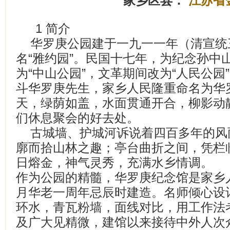
家乡区县：
江苏省
1 简介
华罗庚公园建于一九一一年（清宣统
名“雅约园”。民国十七年，为纪念孙中
为“中山公园”，文革期间改为“人民公园
斗华罗庚先生，家乡人民隆重命名为华
天，绿荫如盖，水面贯通开合，柳影动
们休息聚会的好去处。
古城墙、护城河诉说着四百多年的风
廓而拾山林之趣；亭台曲折之间，凭栏
日熔金，神气灵秀，充满水乡情调。
作为公园的精髓，华罗庚纪念馆是家乡人
月华老一周年忌辰时建造。名师倾心设
环水，青瓦粉墙，面线对比，用工作法
及广大见精微，建馆以来接待中外人次