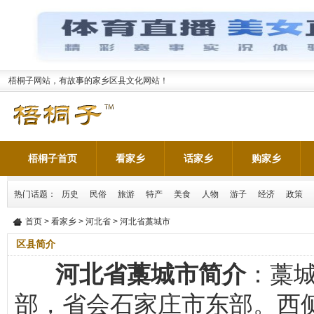
梧桐子网站，有故事的家乡区县文化网站！
梧桐子首页
看家乡
话家乡
购家乡
热门话题：
历史
民俗
旅游
特产
美食
人物
游子
经济
政策
首页
>
看家乡
>
河北省
> 河北省藁城市
区县简介
河北省藁城市简介
：藁城
部，省会石家庄市东部。西