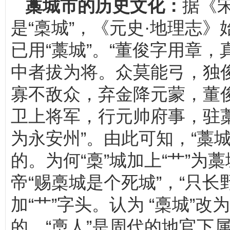
藁城市的历史文化：
据《
是“槀城”，《元史·地理志》
已用“藁城”。“董俊字用章
中者拔为将。众莫能弓，独
寡不敌众，弃金降元蒙，董
卫上将军，行元帅府事，驻
为永安州”。由此可知，“藁城
的。为何“槀”城加上“艹”
帝“赐槀城是个死城”，“只
加“艹”字头。认为 “槀城”
的。“槀人”是周代的地官下