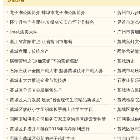
龙子湖公园简介,蚌埠市龙子湖公园简介
贺州市八步
怀宁县特产有哪些,安徽省安庆市怀宁县特色
界首市怎么
jimei,集美大学
广州市黄埔
部
浙江省富阳市,浙江省富阳市邮编
藁城宫灯文
藁城宫面，传统名产
网络营销能
病毒营销之“冰桶营销”下的营销缩影
藁城历史
石家庄获评全国产粮大市 赵县藁城获评产粮大县
藁城市马庄
（市）
藁城市大力推进企业节能技改
石家庄新乐
藁城区争当省会发展领头羊
藁城地方道
藁城区大力发展 建设"省会现代生态精品新城区"
藁城检察院
藁城区故献小学组织家长手机上传学生学籍
藁城区举办
国网藁城供电公司服务石家庄空港园区建设受称赞
国网藁城供
藁城区多措并举确保2015年高考顺利进行
藁城区耿村
石家庄藁城区创新的种子茁壮生长
河北山西十