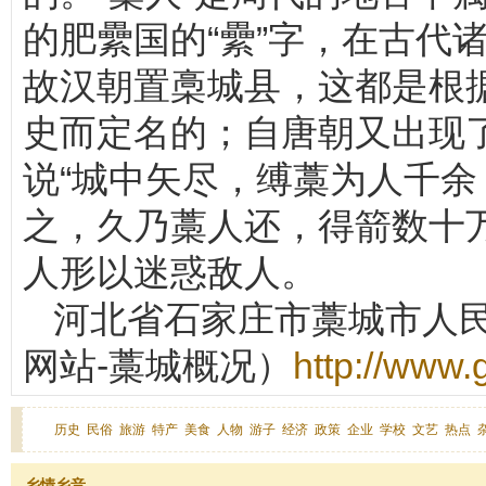
的肥纍国的“纍”字，在古代
故汉朝置槀城县，这都是根
史而定名的；自唐朝又出现了
说“城中矢尽，缚藁为人千
之，久乃藁人还，得箭数十万
人形以迷惑敌人。
河北省石家庄市藁城市人
网站-藁城概况）
http://www.
历史
民俗
旅游
特产
美食
人物
游子
经济
政策
企业
学校
文艺
热点
乡情乡音