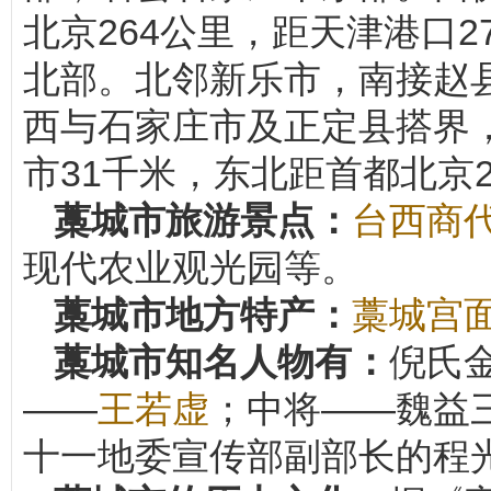
北京264公里，距天津港口
北部。北邻新乐市，南接赵
西与石家庄市及正定县搭界
市31千米，东北距首都北京2
藁城市旅游景点：
台西商
现代农业观光园等。
藁城市地方特产：
藁城宫
藁城市知名人物有：
倪氏
——
王若虚
；中将——魏益
十一地委宣传部副部长的程