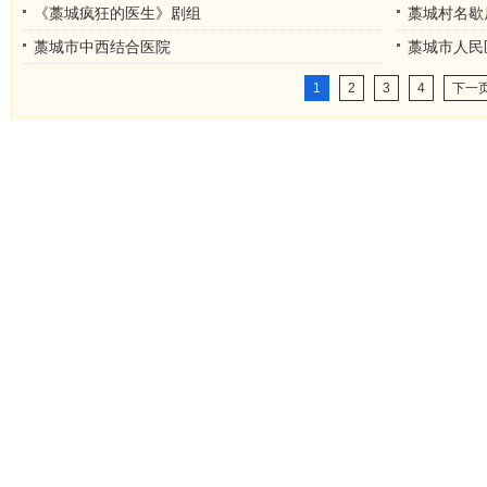
《藁城疯狂的医生》剧组
藁城村名歇
藁城市中西结合医院
藁城市人民
1
2
3
4
下一