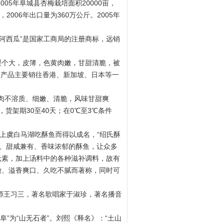
5年阜城县杏梅栽培面积20000亩，
006年出口量为360万公斤。2005年
河西瓜”是国家工商局的注册商标，远销
梨个大，皮簿，色黄肉嫩，甘甜清脆，被
吨，产品主要销往香港、新加坡、日本等一
果肉不溶质、细嫩、清脆，风味甘甜爽
货架期30至40天；在0℃至3℃条件
到上虞白马湖吃酥鱼而得以成名，“绍氏酥
口、甜咸兼有、香味浓郁的酥鱼，让众多
元素，加上汤料中的各种滋补调料，故有
嫩、溢香爽口、久吃不腻而著称，同时可
师王习三，著名歌唱家于淑珍，著名播音
阜”为“山无石者”。刘熙《释名》：“土山