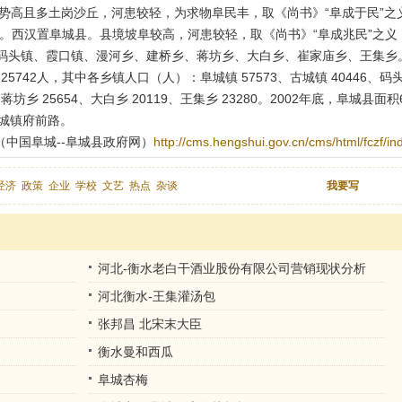
势高且多土岗沙丘，河患较轻，为求物阜民丰，取《尚书》“阜成于民”之义
城”。西汉置阜城县。县境坡阜较高，河患较轻，取《尚书》“阜成兆民”之义
码头镇、霞口镇、漫河乡、建桥乡、蒋坊乡、大白乡、崔家庙乡、王集乡。
42人，其中各乡镇人口（人）：阜城镇 57573、古城镇 40446、码头镇3
0、蒋坊乡 25654、大白乡 20119、王集乡 23280。2002年底，阜城县面
阜城镇府前路。
中国阜城--阜城县政府网）
http://cms.hengshui.gov.cn/cms/html/fczf/in
经济
政策
企业
学校
文艺
热点
杂谈
我要写
河北-衡水老白干酒业股份有限公司营销现状分析
河北衡水-王集灌汤包
张邦昌 北宋末大臣
衡水曼和西瓜
阜城杏梅