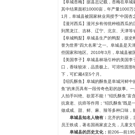
【阜城杏梅】据县志记载，杏梅在阜城栽
其中结果面积10000亩，年产量1000
1月，阜城县被国家林业局授予“中国杏
【漫河西瓜】漫河乡有传统种植西瓜的
到黑龙江、吉林、辽宁、北京、天津等
【阜城鸭梨】阜城县生产的鸭梨，据史
誉为世界“四大名果”之一。阜城县是天
些国家和地区。2010年3月，阜城县
【美国李子】阜城县林场引种的美国李子
口，香味较浓，品质极上。可溶性固形物含
下，可贮藏4至5个月。
【绍氏酥鱼】阜城的酥鱼是阜城河鲜中的
鱼”的来历具有一段传奇色彩的故事。
人拍手叫绝、欲罢不能！“绍氏酥鱼”
抗衰老、抗癌等作用；“绍氏酥鱼”既
做成咸、甜、鲜、麻、辣等多种口味，
阜城县知名人物有：
北齐的刘昼，
员王铁成，著名国画家皮之先，儿童文
阜城县的历史文化：
前206—前1