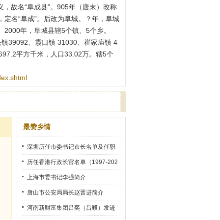
，故名“阜成县”。905年（唐末）改称
，定名“阜成”。后改为阜城。？年，阜城
2000年，阜城县辖5个镇、5个乡。
9092、霞口镇 31030、崔家庙镇 4
积697.2平方千米，人口33.02万。辖5个
dex.shtml
最赞乡情
深圳历任市委书记市长名单及任职
时间
历任香港行政长官名单（1997-202
2）
上海市委书记李强简介
唐山市公安局局长赵晋进简介
河南新财富集团吕奕（吕毅）发迹