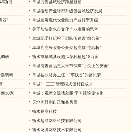
46项目
阜城力促县域经济跨越赶超
阜城推动产业转型升级促县域经济发展
进器”
阜城发展现代农业助力产业转型升级
关于加快衡水市文化产业发展的思考
阜城纪委打纪检干部队伍建设“组合拳”
阜城县党务政务公开架起党群“连心桥”
题调研
衡水市阜城县设施瓜菜种植超18万亩
阜城清查食品三大环节保障“舌尖上的安全”
专题调研
阜城县扶贫办主任：“李扶贫”的富民梦
节
阜城“一三三”管理模式促村官成才
商30家
阜城：观摩交流找差距 学习经验促转化
天地间只剩自己和暴风雪
衡水易商科技
衡水起航网络科技有限公司
衡水龙腾网络技术有限公司