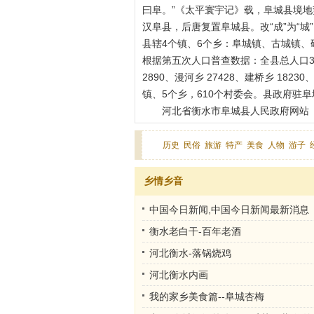
曰阜。”《太平寰宇记》载，阜城县境地
汉阜县，后唐复置阜城县。改“成”为“
县辖4个镇、6个乡：阜城镇、古城镇、
根据第五次人口普查数据：全县总人口3257
2890、漫河乡 27428、建桥乡 1823
镇、5个乡，610个村委会。县政府驻
河北省衡水市阜城县人民政府网站（
历史
民俗
旅游
特产
美食
人物
游子
乡情乡音
中国今日新闻,中国今日新闻最新消息
衡水老白干-百年老酒
河北衡水-落锅烧鸡
河北衡水内画
我的家乡美食篇--阜城杏梅