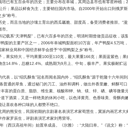
培已有五百余年的历史；主要分布在阜城，其周边县市也有零星种植；200
万公斤；果品以鲜食为主，主要销往国内市场。自2000年开始出口到俄罗斯，2
之乡”称号。
历史，而且当地的沙壤土育出的西瓜瓤脆、甜度高，备受消费者推崇。“漫
省市。
料记载系“天津鸭梨”，已有六百多年的历史，明清时期曾做贡品征收，该
津鸭梨的主要产区之一，2006年阜城鸭梨面积10万亩，年产鸭梨4.5万
被国家林业局和中国经济林学会授予“中国鸭梨之乡”称号。
，果实特大，平均果重100至110克，最大果重166克；果面蓝紫色；
14.8%，总糖12.4%。成熟期为9月上、中旬，极丰产。果实极耐贮运，
代表，以“绍氏酥鱼”冠名而闻名国内外，“绍氏酥鱼”源于乾隆十六年间
一条普通的草鱼，通过秘门的刀工、油炸和调料，做出外香里嫩、鲜酥可
富含丰富的蛋白质、脂肪、维生素、核酸和钾、钠、镁、锌、硒、碘等微量
是一道下酒菜，又是一样绝美的休闲小吃，以色泽黄亮、色香味美、骨酥肉
能让喜欢各种口味的人都赞不绝口。
北周的熊安生，民国初期的京剧著名表演艺术家荀慧生，冀派内画艺术大
学作家罗辰生，评剧表演艺术家刘秀荣等。
95年（西汉高祖年间）始置阜成县。《尔雅》：“大陆曰阜。”《说文》称：“