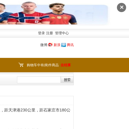
✕
登录
注册
管理中心
微博:
新浪
腾讯
购物车中有(
0
)件商品
去结算
，距天津港230公里，距石家庄市180公