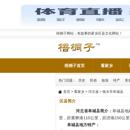
梧桐子网站，有故事的家乡区县文化网站！
梧桐子首页
看家乡
热门话题：
历史
民俗
旅游
特产
美
首页
>
看家乡
>
河北省
> 衡水市阜城县
区县简介
河北省阜城县简介：
阜城县地
里，距黄骅港110公里，距济南150公
阜城县地方特产：