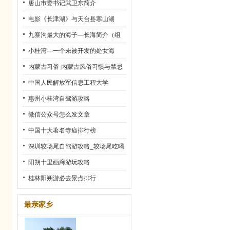
史
唐山市委书记武卫东简介
电影《长津湖》与天台县寒山湖
九寨沟最大的海子—长海简介（组
图）
小桂湾—一个未被开发的处女海
内蒙古习俗-内蒙古风俗习惯与禁忌
中国人民解放军信息工程大学
惠州小桂湾自驾游攻略
微信公众号怎么发文章
中国十大著名寺庙排行榜
深圳较场尾自驾游攻略_较场尾吃喝
玩乐全攻略
阳朔十里画廊游玩攻略
桂林阳朔游必去景点排行
最亲家乡