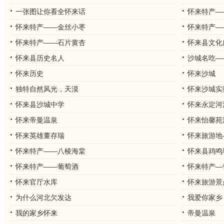
一张图让你看全怀来话
怀来特产—
怀来特产——金丝小枣
怀来特产—
怀来特产——石片黄杏
怀来县文化
怀来县历史名人
沙城名吃—
怀来历史
怀来沙城
独特自然风光，天漠
怀来沙城实
怀来县沙城中学
怀来永定河
怀来帝曼温泉
怀来怡馨苑
怀来英雄董存瑞
怀来旅游地
怀来特产——八棱海棠
怀来县鸡鸣
怀来特产——葡萄酒
怀来特产—
怀来官厅水库
怀来旅游景
为什么河北欠发达
我爱你家乡
我的家乡怀来
帝曼温泉