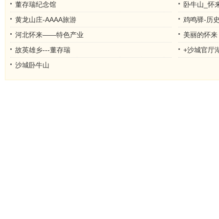
董存瑞纪念馆
卧牛山_怀
黄龙山庄-AAAA旅游
鸡鸣驿-历
河北怀来——特色产业
美丽的怀来
故英雄乡---董存瑞
+沙城官厅
沙城卧牛山