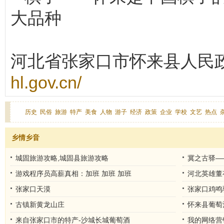
大品种
河北省张家口市怀来县人民
hl.gov.cn/
历史
民俗
旅游
特产
美食
人物
游子
经济
政策
企业
学校
文艺
热点
乡情乡音
城固旅游攻略,城固县旅游攻略
冀之古驿—
游戏程序员高薪真相：加班 加班 加班
河北英雄董
张家口天漠
张家口鸡鸣
古镇新黄龙山庄
怀来县葡萄
来自张家口市的特产-沙城长城葡萄酒
我的网络营