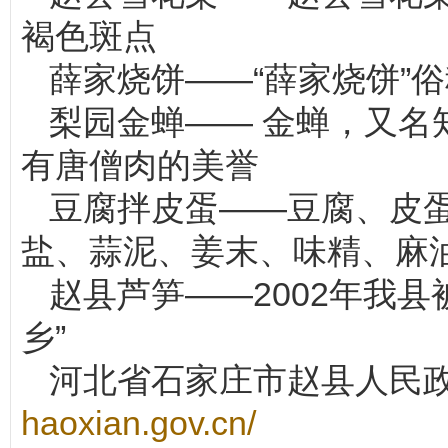
褐色斑点
薛家烧饼——“薛家烧饼”俗
梨园金蝉—— 金蝉，又名
有唐僧肉的美誉
豆腐拌皮蛋——豆腐、皮
盐、蒜泥、姜末、味精、麻
赵县芦笋——2002年我
乡”
河北省石家庄市赵县人民
haoxian.gov.cn/