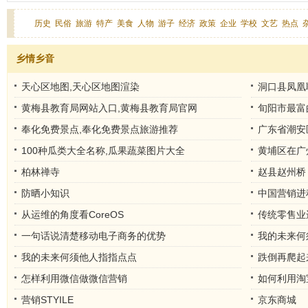
历史
民俗
旅游
特产
美食
人物
游子
经济
政策
企业
学校
文艺
热点
乡情乡音
天心区地图,天心区地图渲染
洞口县凤凰
有什么专业
黄梅县教育局网站入口,黄梅县教育局官网
旬阳市最富
奉化免费景点,奉化免费景点旅游推荐
广东省潮安
市
100种瓜类大全名称,瓜果蔬菜图片大全
黄埔区在广
柏林禅寺
赵县赵州桥
防晒小知识
中国营销进
从运维的角度看CoreOS
传统零售业
一句话说清楚移动电子商务的优势
我的未来何
我的未来何须他人指指点点
跌倒再爬起
怎样利用微信做微信营销
如何利用淘
营销STYILE
京东商城