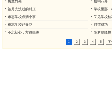
梅兰竹菊
梧桐花开
被月光洗过的村庄
学校里那一
难忘学校点滴小事
又见学校桂
难忘学校迎春花
何谓成功
不忘初心，方得始终
陀罗尼经幢
1
2
3
4
5
下