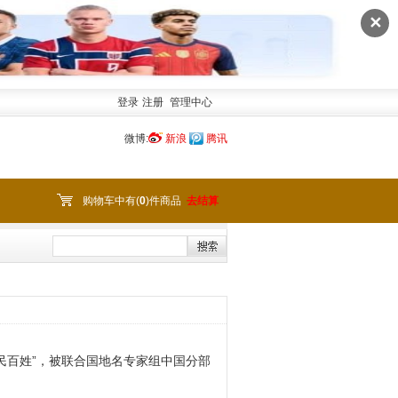
✕
登录
注册
管理中心
微博:
新浪
腾讯
购物车中有(
0
)件商品
去结算
民百姓”，被联合国地名专家组中国分部