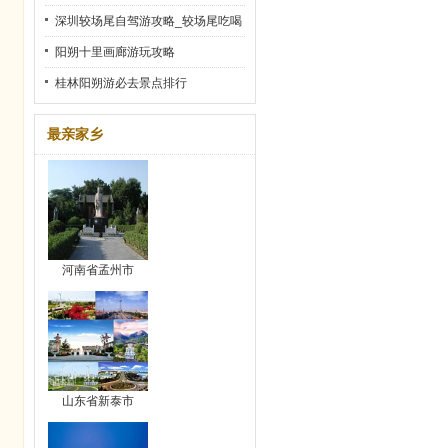
深圳较场尾自驾游攻略_较场尾吃喝
玩乐全攻略
阳朔十里画廊游玩攻略
桂林阳朔游必去景点排行
最亲家乡
河南省孟州市
山东省新泰市