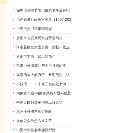
深圳历任市委书记市长名单及任职
时间
历任香港行政长官名单（1997-202
2）
上海市委书记李强简介
唐山市公安局局长赵晋进简介
河南新财富集团吕奕（吕毅）发迹
史
唐山市委书记武卫东简介
电影《长津湖》与天台县寒山湖
九寨沟最大的海子—长海简介（组
图）
小桂湾—一个未被开发的处女海
内蒙古习俗-内蒙古风俗习惯与禁忌
中国人民解放军信息工程大学
惠州小桂湾自驾游攻略
微信公众号怎么发文章
中国十大著名寺庙排行榜