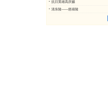
抗日英雄高庆赐
清东陵——慈禧陵