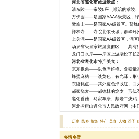
河北省遵化市旅游景点：
清东陵——帝陵5座（顺治的孝陵
万佛园——是国家AAAA级景区，绿
鹫峰山——是国家AA级景区。鹫峰
禅林寺——寺院北依长城，群峰环抱
上关湖——是国家AA级景区，湖区面
汤泉省级皇家旅游度假区——具有很
龙门口水库——库区上游增设了长20
河北省遵化市特产美食：
京东板栗——以色泽鲜艳、含糖量
蜂蜜麻糖——淡黄色，有光泽，形
东陵糕点——其外皮色泽以红、白
郝家烧麦——郝德林的烧麦，形似
遵化香菇、马家羊杂、戴老二烧鸡
河北省唐山遵化市人民政府网（中国
历史
民俗
旅游
特产
美食
人物
游子
乡情乡音