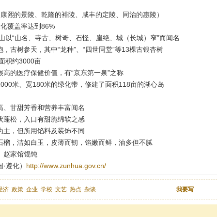
、康熙的景陵、乾隆的裕陵、咸丰的定陵、同治的惠陵）
化覆盖率达到86%
山以“山名、寺古、树奇、石怪、崖绝、城（长城）窄”而闻名
，古树参天，其中“龙种”、“四世同堂”等13棵古银杏树
积约3000亩
高的医疗保健价值，有“京东第一泉”之称
00米、宽180米的绿化带，修建了面积118亩的湖心岛
高、甘甜芳香和营养丰富闻名
状蓬松，入口有甜脆绵软之感
为主，但所用馅料及装饰不同
石榴，洁如白玉，皮薄而韧，馅嫩而鲜，油多但不腻
、赵家馆馄饨
·遵化）
http://www.zunhua.gov.cn/
经济
政策
企业
学校
文艺
热点
杂谈
我要写