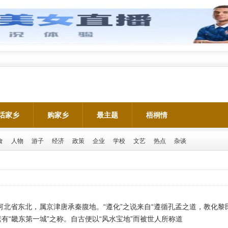
话家乡
购家乡
最主题
梧桐情
食
人物
游子
经济
政策
企业
学校
文艺
热点
杂谈
北省东北，属京津唐承秦腹地。“遵化”之说来自“遵循孔孟之道，教化黎
有“畿东第一城”之称。自古便以“风水宝地”而被世人所称道