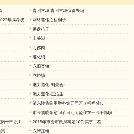
单
青州古城,青州古城值得去吗
022年高考状
网络营销之梧桐子
磨盘柿子
上关湖
万佛园
遵化镇
东旧寨镇
党峪镇
魅力遵化-刘景会
魅力遵化-王泊生
清东陵将隆重举办第五届万众祈福盛典
市长詹晓阳慰问节日期间坚守在一线干部职工
在岗干部职工
2015年市委市政府确定10件实事工程
实惠
东新庄镇