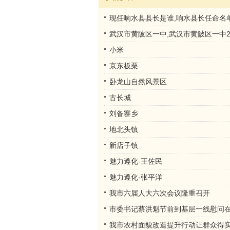
现任响水县县长是谁,响水县长任命名
武汉市黄陂区一中,武汉市黄陂区一中2
元
小米
京东板栗
卧龙山自然风景区
古长城
刘备寨乡
地北头镇
新店子镇
魅力遵化-王佐民
魅力遵化-张平洋
我市六届人大六次会议隆重召开
市委书记蔡洪魁节前到基层一线慰问
我市农村面貌改造提升行动让群众得