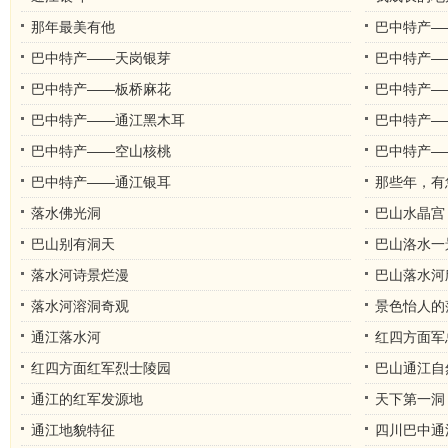
那年最美有他
巴中特产—
巴中特产——天岗银芽
巴中特产—
巴中特产——板桥麻花
巴中特产—
巴中特产——通江黑木耳
巴中特产—
巴中特产——空山核桃
巴中特产—
巴中特产——通江银耳
那些年，有
落水佛光洞
巴山水晶宫
巴山别有洞天
巴山洛水一
落水河诗景烂漫
巴山落水河
落水河溶洞奇观
景色怡人的
通江落水河
红四方面军
红四方面红军烈士陵园
巴山通江自
通江的红军发源地
天下第一洞
通江地貌特征
四川巴中通