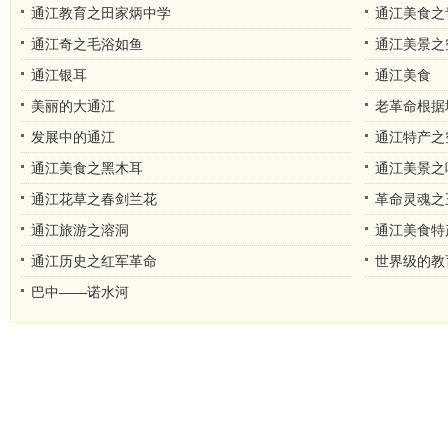
通江教育之田家炳中学
通江美食之
通江奇之毛浴如鱼
通江美景之
通江银耳
通江美食
美丽的大通江
老革命根据地
发展中的通江
通江特产之
通江美食之黑木耳
通江美景之
通江花草之春剑兰花
革命灵魂之
通江旅游之溶洞
通江美食特
通江历史之红军革命
世界级的教
巴中——诺水河