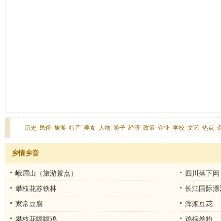
历史
民俗
旅游
特产
美食
人物
游子
经济
政策
企业
学校
文艺
热点
乡情乡音
峨眉山（旅游景点）
四川落下闳
攀枝花苏铁林
长江国际漂
家常豆腐
浑浆豆花
攀枝花噹噹鸡
鸡棕卷粉