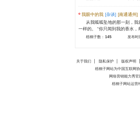
我眼中的我
[杂谈]
[南通通州]
从我呱呱坠地的那一刻，我
一样的。 “你只闻到我的香水，却
梧桐子数：
145
发布时间
关于我们
隐私保护
版权声明
梧桐子网站为中国互联网协
网络营销能力秀官
梧桐子网站运营