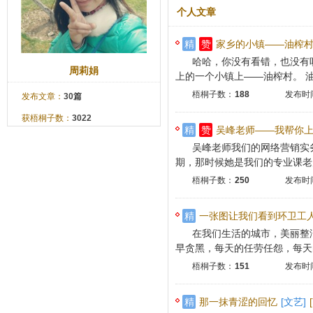
个人文章
精
赞
家乡的小镇——油榨
哈哈，你没有看错，也没有
周莉娟
上的一个小镇上——油榨村。 油榨
梧桐子数：
188
发布时间
发布文章：
30篇
获梧桐子数：
3022
精
赞
吴峰老师——我帮你
吴峰老师我们的网络营销实
期，那时候她是我们的专业课老师
梧桐子数：
250
发布时间
精
一张图让我们看到环卫工
在我们生活的城市，美丽整
早贪黑，每天的任劳任怨，每天的
梧桐子数：
151
发布时间
精
那一抹青涩的回忆
[文艺]