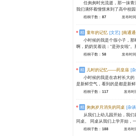
任匆匆时光流逝，那一抹青
我们满怀着憧憬来到了高中校园，
梧桐子数：
87
发布时间：
精
童年的记忆
[文艺]
[南通通
小时候的我是个假小子，那
啊，奶奶笑着说："是孙女啦“。那
梧桐子数：
58
发布时间：
精
儿时的记忆——药皇庙
[杂
小时候的我是在农村长大的
是新鲜空气，看到的是都是新鲜的
梧桐子数：
117
发布时间
精
匆匆岁月消失的同桌
[杂谈
从我们上幼儿园开始，我们
同桌。 同桌从我们上学开始，一直
梧桐子数：
188
发布时间