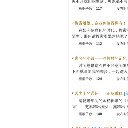
离不开我们的生活，可以毫不夸张
梧桐子数：
117
发布时间
搜索引擎，企业你值得拥有！
在如今信息化的时代，搜索
陌生，那何谓搜索引擎营销呢？营
梧桐子数：
112
发布时间
家乡的小镇——油榨村的记忆
时间总是这么在不经意间悄
文山初中
下面就跟随我的脚步，一起进入我
梧桐子数：
124
发布时间
舌尖上的通州——正场熏糕
[
清乾隆年间的金榜辑录的《
间“……芝麻糕出秦灶，熏糕出正场
梧桐子数：
148
发布时间