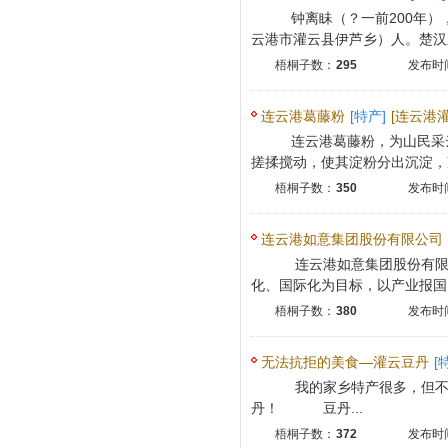
钟离眛（？一前200年）
云港市灌云县伊芦乡）人。楚汉之
梧桐子数：
295
发布时间
连云港葛藤粉
[特产]
[连云港
连云港葛藤粉，为山民采
搓揉搅动，使其淀粉分出沉淀，凉
梧桐子数：
350
发布时间
连云港如意集团股份有限公司
连云港如意集团股份有限公
化、国际化为目标，以产业报国为
梧桐子数：
380
发布时间
无法抗拒的美食—灌云豆丹
[
我的家乡特产很多，但不能
丹！ 豆丹...
梧桐子数：
372
发布时间