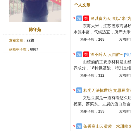
个人文章
精
赞
民以食为天 食以“米”
东海大米，江苏省东海县所
陈守茹
水源丰富，气候适宜，所产大米品
梧桐子数：
265
发布时间
发布文章：
22篇
获梧桐子数：
6867
精
赞
酒不醉人 人自醉~
[特
山楂酒的主要原材料是山楂
养成分，18种氨基酸，特别是维生
梧桐子数：
312
发布时间
精
和尚刀法惊世绝 文思豆腐汤
文思豆腐是一道有着悠久历
扬菜、苏菜系。豆腐的蛋白质含量
梧桐子数：
255
发布时间
精
茶香高山云雾质，水甜幽