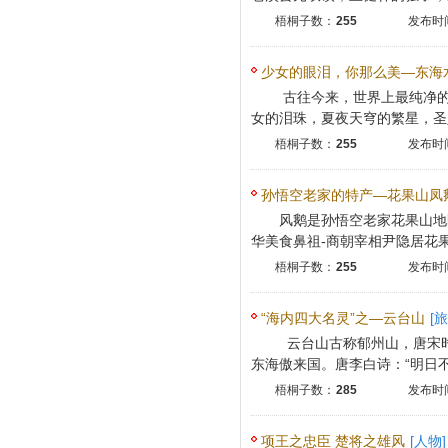
梧桐子数：
255
发布时间
少女的眼泪，你那么美—东海
古往今来，世界上最纯净的
女的泪珠，夏夜天穹的繁星，圣人
梧桐子数：
255
发布时间
孙悟空老家的特产—花果山凤
风鹅是孙悟空老家花果山地
华美食鼻祖-商朝宰相尹隐居花果山
梧桐子数：
255
发布时间
“海内四大名灵”之—云台山
[旅
云台山古称郁州山，唐宋时
东海傲来国。唐李白诗：“明日不归
梧桐子数：
285
发布时间
项王之忠臣 楚将之雄风
[人物]