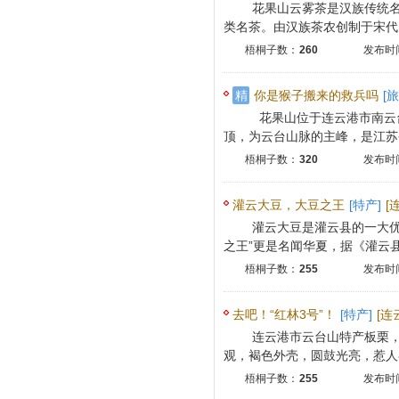
花果山云雾茶是汉族传统名
类名茶。由汉族茶农创制于宋代，
梧桐子数：
260
发布时间
精
你是猴子搬来的救兵吗
[旅
花果山位于连云港市南云
顶，为云台山脉的主峰，是江苏省
梧桐子数：
320
发布时间
灌云大豆，大豆之王
[特产]
[
灌云大豆是灌云县的一大优
之王”更是名闻华夏，据《灌云县科
梧桐子数：
255
发布时间
去吧！“红林3号”！
[特产]
[连
连云港市云台山特产板栗，
观，褐色外壳，圆鼓光亮，惹人喜
梧桐子数：
255
发布时间