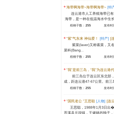
海带啊海带~海带啊海带~
[特
连云港市人工养殖海带已有
海带，是一种在低温海水中生长的
梧桐子数：
255
发布时间
“紫”气东来 神仙爱！
[特产]
[
紫菜(laver)又称索菜，又名
菜科(Bang...
梧桐子数：
255
发布时间
“我”是前三岛，“我”为连云港
前三岛位于连云区东北部，
成，距连云港47-67公里。前三岛
梧桐子数：
255
发布时间
“国民老公 ”王思聪
[人物]
[连
王思聪，1988年1月3日
苍溪县元坝镇，王健林的独子，北