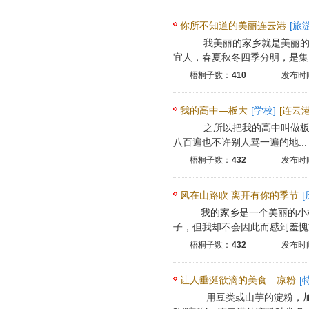
你所不知道的美丽连云港
[旅游
我美丽的家乡就是美丽的
宜人，春夏秋冬四季分明，是集山
梧桐子数：
410
发布时间
我的高中—板大
[学校]
[连云
之所以把我的高中叫做板大，
八百遍也不许别人骂一遍的地...
梧桐子数：
432
发布时间
风在山路吹 离开有你的季节
[
我的家乡是一个美丽的小
子，但我却不会因此而感到羞愧或
梧桐子数：
432
发布时间
让人垂涎欲滴的美食—凉粉
[
用豆类或山芋的淀粉，加