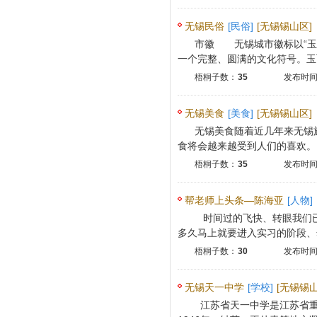
无锡民俗
[民俗]
[无锡锡山区]
市徽 无锡城市徽标以“玉
一个完整、圆满的文化符号。玉飞
梧桐子数：
35
发布时间：
无锡美食
[美食]
[无锡锡山区]
无锡美食随着近几年来无锡
食将会越来越受到人们的喜欢。 无
梧桐子数：
35
发布时间：
帮老师上头条—陈海亚
[人物]
时间过的飞快、转眼我们已
多久马上就要进入实习的阶段、然
梧桐子数：
30
发布时间：
无锡天一中学
[学校]
[无锡锡山
江苏省天一中学是江苏省重