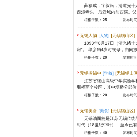
薛福成，字叔耘，清道光十八
西漳寺头，后迁城内前西溪。父薛
梧桐子数：
25
发布时间：
无锡人物
[人物]
[无锡锡山区]
1893年8月17日（清光
房”。 华彦钧4岁时丧母，由同族婶
梧桐子数：
20
发布时间：
无锡省锡中
[学校]
[无锡锡山区
江苏省锡山高级中学实验学校
堰桥两个校区，其中堰桥分部位于
梧桐子数：
20
发布时间：
无锡美食
[美食]
[无锡锡山区]
无锡油面筋是江苏无锡传统
时代（18世纪中叶），至今已有23
梧桐子数：
40
发布时间：