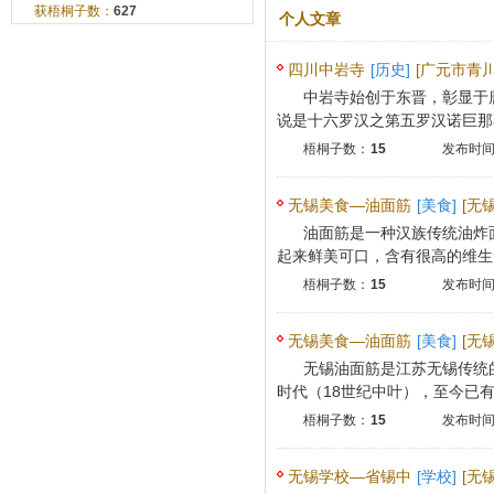
获梧桐子数：
627
个人文章
四川中岩寺
[历史]
[广元市青川
中岩寺始创于东晋，彰显于
说是十六罗汉之第五罗汉诺巨那尊
梧桐子数：
15
发布时间：
无锡美食—油面筋
[美食]
[无
油面筋是一种汉族传统油炸
起来鲜美可口，含有很高的维生素
梧桐子数：
15
发布时间：
无锡美食—油面筋
[美食]
[无
无锡油面筋是江苏无锡传统
时代（18世纪中叶），至今已有23
梧桐子数：
15
发布时间：
无锡学校—省锡中
[学校]
[无