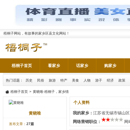
梧桐子网站，有故事的家乡区县文化网站！
梧桐子首页
看家乡
话家乡
购家乡
热门话题：
历史
民俗
旅游
特产
美食
人物
游子
经济
政策
梧桐子首页
>
黄晓唯-梧桐子，家乡情
个人资料
我的家乡：
江苏省无锡市锡山区
黄晓唯
网络营销职位：
网
发布文章：
27篇