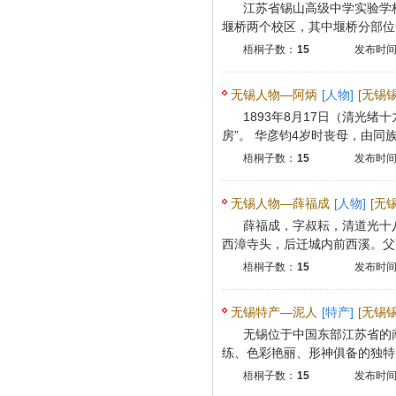
江苏省锡山高级中学实验学校
堰桥两个校区，其中堰桥分部位于
梧桐子数：
15
发布时间：
无锡人物—阿炳
[人物]
[无锡
1893年8月17日（清光
房”。 华彦钧4岁时丧母，由同族婶
梧桐子数：
15
发布时间：
无锡人物—薛福成
[人物]
[无
薛福成，字叔耘，清道光十八
西漳寺头，后迁城内前西溪。父薛
梧桐子数：
15
发布时间：
无锡特产—泥人
[特产]
[无锡
无锡位于中国东部江苏省的
练、色彩艳丽、形神俱备的独特风
梧桐子数：
15
发布时间：