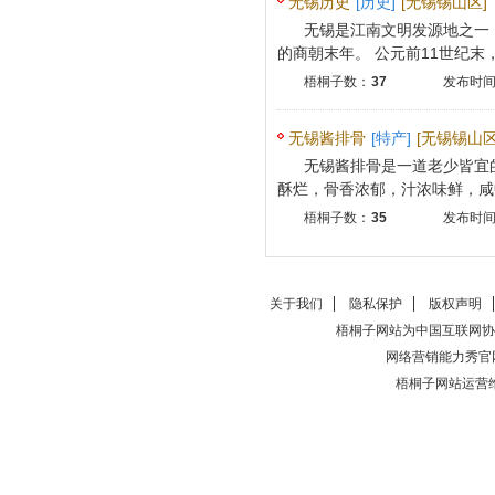
无锡历史
[历史]
[无锡锡山区]
无锡是江南文明发源地之一，
的商朝末年。 公元前11世纪末，周
梧桐子数：
37
发布时间：
无锡酱排骨
[特产]
[无锡锡山区
无锡酱排骨是一道老少皆宜
酥烂，骨香浓郁，汁浓味鲜，咸中
梧桐子数：
35
发布时间：
关于我们
隐私保护
版权声明
梧桐子网站为中国互联网协
网络营销能力秀官
梧桐子网站运营