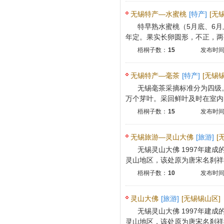
无锡特产—水蜜桃
[特产]
[无
特早熟水蜜桃（5月底、6月上
年定。果实长卵圆形，不正，两半
梧桐子数：
15
发布时间：
无锡特产—毫茶
[特产]
[无锡
无锡毫茶采摘标准分为四级。通
万个芽叶。采回鲜叶及时在室内阴
梧桐子数：
15
发布时间：
无锡旅游—灵山大佛
[旅游]
[
无锡灵山大佛 1997年建
灵山地区，该处原为唐宋名刹祥符
梧桐子数：
10
发布时间：
灵山大佛
[旅游]
[无锡锡山区]
无锡灵山大佛 1997年建
灵山地区，该处原为唐宋名刹祥符