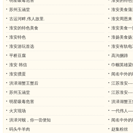
明星吸毒危害
淮安的特色
苏州玉涵堂
淮安美食蒲
古运河畔,伟人故里.
淮安周恩来
淮安的特色美食
淮安美食一
淮安特色
淮扬美食扬
淮安游玩首选
淮安有轨电
平桥豆腐
高沟捆蹄
淮安 韩信
巾帼英雄梁
淮安掼蛋
闻名中外的
洪泽湖蟹王蟹后
江苏淮安--
苏州玉涵堂
江苏淮安--
明星吸毒危害
洪泽湖蟹王
火灾现场
一代伟人—
洪泽河蚬，你一尝便知
闻名中外的
码头牛羊肉
赵集粉丝