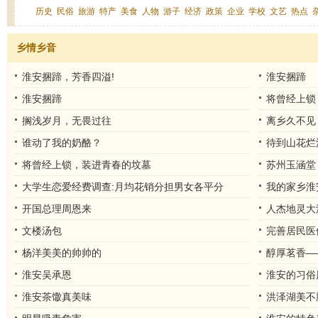
历史
民俗
旅游
特产
美食
人物
游子
经济
政策
企业
学校
文艺
热点
乡情乡音
淮安捆蹄，芳香四溢!
淮安捆蹄
淮安捆蹄
将曾经上锁
搁浅岁月，无畏过往
离乡久不见
谁动了我的奶酪？
待到山花烂
将曾经上锁，装进青春的坟墓
苏州玉涵堂
大学生恋爱经费调查:月均花销分担男女各平分
我的家乡淮
开国总理周恩来
人杰地灵大
文楼汤包
完善居民医
杨洋美美的帅帅的
醇厚茗香—
淮安吴承恩
淮安的习俗
淮安茶馓真美味
洪泽湖美不