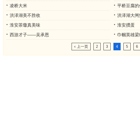
凌桥大米
平桥豆腐的
洪泽湖美不胜收
洪泽湖大闸
淮安茶馓真美味
淮安掼蛋
西游才子——吴承恩
巾帼英雄梁
上一页
2
3
4
5
6