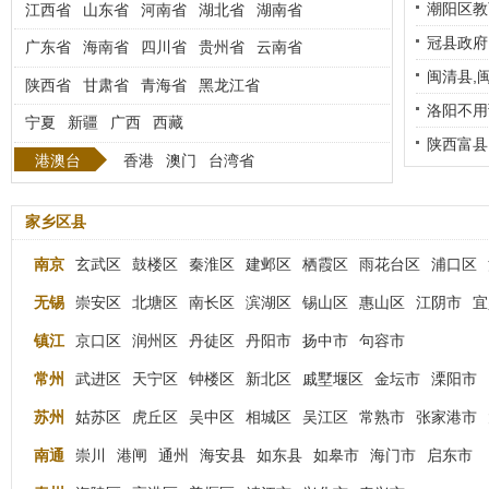
潮阳区教
江西省
山东省
河南省
湖北省
湖南省
冠县政府
广东省
海南省
四川省
贵州省
云南省
苏省鼓楼
闽清县,
陕西省
甘肃省
青海省
黑龙江省
洛阳不用
宁夏
新疆
广西
西藏
[江苏省
陕西富县
港澳台
香港
澳门
台湾省
家乡区县
南京
玄武区
鼓楼区
秦淮区
建邺区
栖霞区
雨花台区
浦口区
无锡
崇安区
北塘区
南长区
滨湖区
锡山区
惠山区
江阴市
宜
镇江
京口区
润州区
丹徒区
丹阳市
扬中市
句容市
常州
武进区
天宁区
钟楼区
新北区
戚墅堰区
金坛市
溧阳市
苏州
姑苏区
虎丘区
吴中区
相城区
吴江区
常熟市
张家港市
南通
崇川
港闸
通州
海安县
如东县
如皋市
海门市
启东市