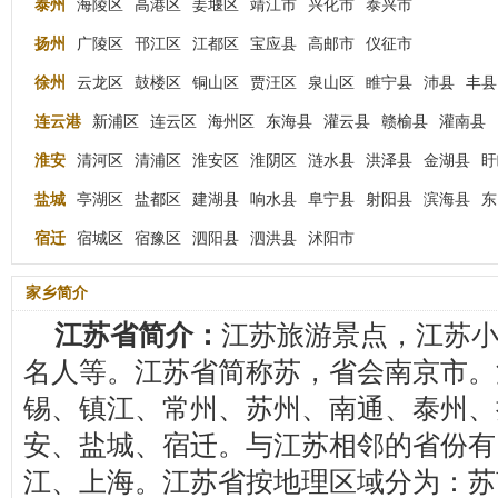
泰州
海陵区
高港区
姜堰区
靖江市
兴化市
泰兴市
扬州
广陵区
邗江区
江都区
宝应县
高邮市
仪征市
徐州
云龙区
鼓楼区
铜山区
贾汪区
泉山区
睢宁县
沛县
丰县
连云港
新浦区
连云区
海州区
东海县
灌云县
赣榆县
灌南县
淮安
清河区
清浦区
淮安区
淮阴区
涟水县
洪泽县
金湖县
盱
盐城
亭湖区
盐都区
建湖县
响水县
阜宁县
射阳县
滨海县
东
宿迁
宿城区
宿豫区
泗阳县
泗洪县
沭阳市
家乡简介
江苏省简介：
江苏旅游景点，江苏
名人等。江苏省简称苏，省会南京市。
锡、镇江、常州、苏州、南通、泰州、
安、盐城、宿迁。与江苏相邻的省份有
江、上海。江苏省按地理区域分为：苏