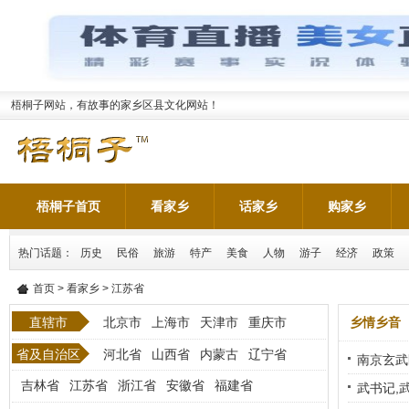
梧桐子网站，有故事的家乡区县文化网站！
梧桐子首页
看家乡
话家乡
购家乡
热门话题：
历史
民俗
旅游
特产
美食
人物
游子
经济
政策
首页
>
看家乡
> 江苏省
直辖市
北京市
上海市
天津市
重庆市
乡情乡音
省及自治区
河北省
山西省
内蒙古
辽宁省
南京玄武
吉林省
江苏省
浙江省
安徽省
福建省
栖霞区]
武书记,