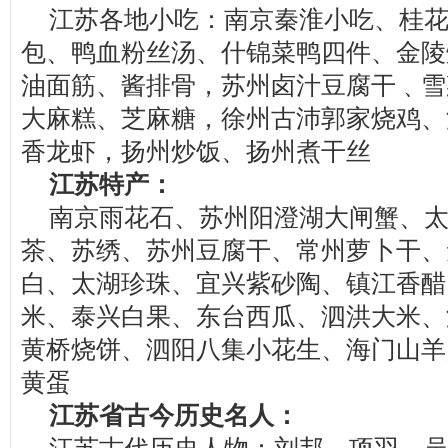
江苏各地小吃：南京秦淮小吃、桂
包、鸭血粉丝汤、什锦菜鸭四件、金陵
油面筋、酱排骨，苏州卤汁豆腐干﹑雪
大麻糕、芝麻糖，徐州古沛郭家烧鸡、
香龙虾，扬州炒饭、扬州煮干丝
江苏特产：
南京雨花石、苏州阳澄湖大闸蟹、
茶、苏绣、苏州豆腐干、常州萝卜干、
白、太湖珍珠、宜兴紫砂陶、镇江香醋
米、泰兴白果、东台西瓜、泗洪大米、
黄桥烧饼、泗阳八集小花生、海门山羊
黄蛋
江苏省古今历史名人：