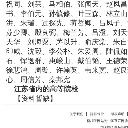
祝同、刘荣、马相伯、张闻天、赵凤昌
书、李伯元、孙毓修、叶玉森、林立山
洪、朱瑞、过探先、蒋哲卿、吕凤子、
苏少卿、殷良弼、梅兰芳、吕澄、刘天
天华、刘海粟、茅以升、俞庆棠、朱自
印咸、沈毅、李公朴、朱爱周、陆侃如
石、恽逸群、惠峻山、戴伯韬、王德荣
徐悲鸿、周璇、许翰英、韦来宽、赵良
心、周信芳、秦邦宪
江苏省内的高等院校
【资料暂缺】
关于我们
隐私保护
版权声明
梧桐子网站为中国互联网协
网络营销能力秀官