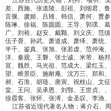
江苏古代历史人物：刘邦、项羽、
差、西施、张道陵、彭祖、刘细君、鲁
言偃、虞姬、吕雉、韩信、萧何、曹参
陈琳、徐福、陈圆圆、王导、郭璞、葛
广、刘裕、赵安、戴颗、刘义庆、范缜
伍子胥、孙武、萧道成、萧绎、萧统、
半千、鉴真、张旭、张若虚、范仲淹、
洋、秦观、王磐、张士诚、米芾、杨邦
宣、魏胜、马光祖、范成大、梁红玉、
望、睢景臣、施耐庵、沈万三、郑和、
昶、石淮、胡琏、唐寅、祝枝山、文征
棠、王问、吴承恩、刘鄂、王世贞、、
徐霞客、张怀、张溥、金圣叹、李渔、
江苏省近现代著名人物：蒋介石、