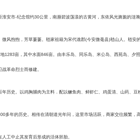
距淮安市-纪念馆约30公里，南濒碧波荡漾的古黄河，东依风光旖旎的涟
。微风煦煦，芳草萋萋。嵇家祖籍为宋代谯郡(今安微毫县)嵇山人。嵇安
地1283亩，其中水面846亩。由丰乐岛、同乐岛、米公岛、西苑岛、夕
卫战革命烈士而修建。
百年历史。以鸡胸脯肉为主料．配以鳜鱼肉、鲜虾仁、鸡蛋清、山药、豆
100多年的历史。相传在清朝道光年问，这里市场活跃，商家交往频繁，
在人工中止其发育后形成的活体胚胎。