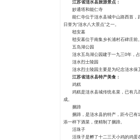
江苏省涟水县旅游景点：
妙通塔和能仁寺
能仁寺位于涟水县城中山路西首，
日誉为“涟水八大景点”之一。
嵇安墓
嵇安墓位于南集乡长浦村石碑庄前
五岛湖公园
涟水五岛湖公园建于一九三0年，占
涟水烈士陵园
涟水烈士陵园主要是为纪念涟水保
江苏省涟水县特产美食：
鸡糕
鸡糕是涟水县城传统名菜，已有几
成。
捆蹄
捆蹄，是涟水县的特产，距今已有
添一样下酒菜，便精制了捆蹄。
活珠子
活珠子是孵了十二三天小鸡的鸡蛋