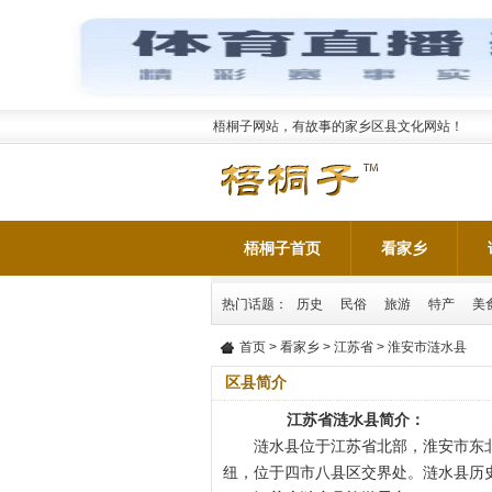
梧桐子网站，有故事的家乡区县文化网站！
梧桐子首页
看家乡
热门话题：
历史
民俗
旅游
特产
美
首页
>
看家乡
>
江苏省
> 淮安市涟水县
区县简介
江苏省涟水县简介：
涟水县位于江苏省北部，淮安市东北
纽，位于四市八县区交界处。涟水县历史