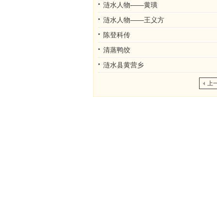
涟水人物——黄璜
涟水人物——王义方
陈登科传
清蒸鸭饺
涟水县黄营乡
上