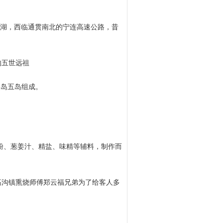
漪湖，西临通贯南北的宁连高速公路，昔
的五世远祖
照岛五岛组成。
粉、葱姜汁、精盐、味精等辅料，制作而
高沟镇熏烧师傅郑云福兄弟为了给客人多