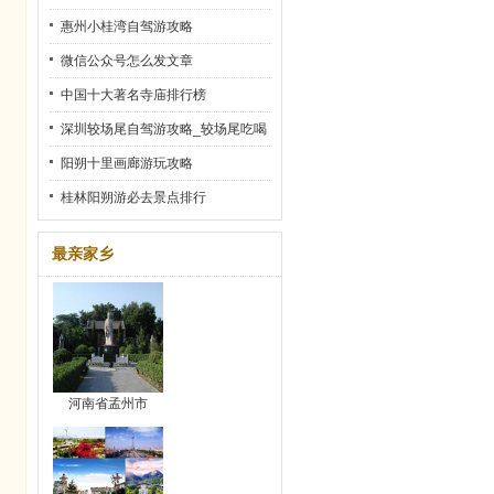
惠州小桂湾自驾游攻略
微信公众号怎么发文章
中国十大著名寺庙排行榜
深圳较场尾自驾游攻略_较场尾吃喝
玩乐全攻略
阳朔十里画廊游玩攻略
桂林阳朔游必去景点排行
最亲家乡
河南省孟州市