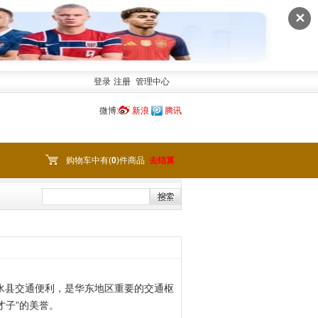
✕
登录
注册
管理中心
微博:
新浪
腾讯
购物车中有(
0
)件商品
去结算
涟水县交通便利，是华东地区重要的交通枢
才子”的美誉。