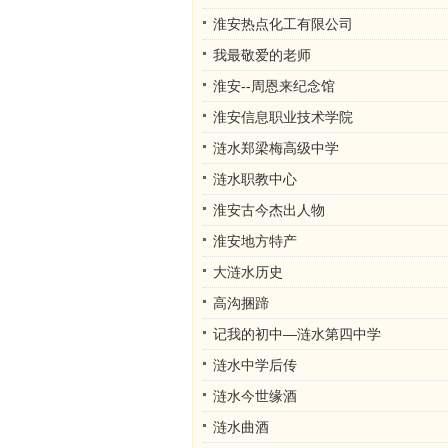
淮安热点化工有限公司
我最敬爱的老师
淮安--周恩来纪念馆
淮安信息职业技术学院
涟水郑梁梅高级中学
涟水职教中心
淮安古今杰出人物
淮安地方特产
大涟水历史
高沟捆蹄
记我的初中—涟水第四中学
涟水中学后传
涟水今世缘酒
涟水曲酒