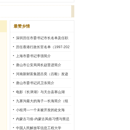
最赞乡情
深圳历任市委书记市长名单及任职
时间
历任香港行政长官名单（1997-202
2）
上海市委书记李强简介
唐山市公安局局长赵晋进简介
河南新财富集团吕奕（吕毅）发迹
史
唐山市委书记武卫东简介
电影《长津湖》与天台县寒山湖
九寨沟最大的海子—长海简介（组
图）
小桂湾—一个未被开发的处女海
内蒙古习俗-内蒙古风俗习惯与禁忌
中国人民解放军信息工程大学