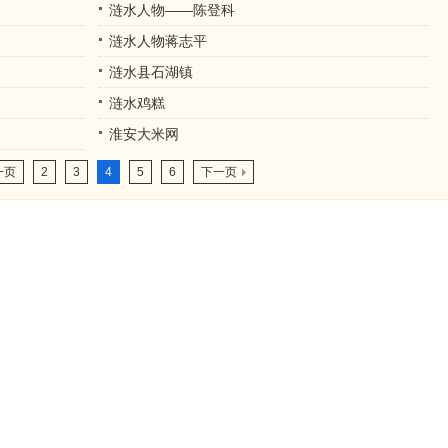
涟水人物——陈登科
涟水人物蒋志平
涟水县石湖镇
涟水鸡糕
淮安大米网
一页
2
3
4
5
6
下一页