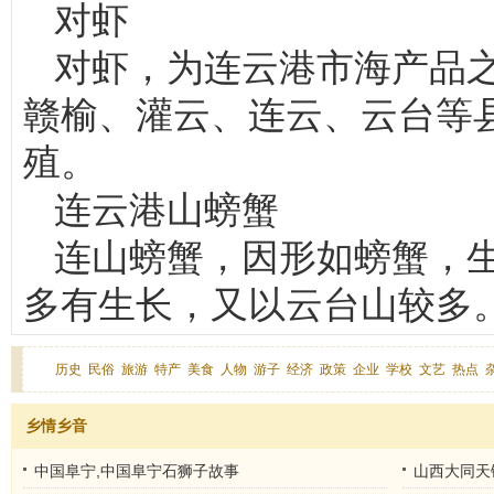
对虾
对虾，为连云港市海产品
赣榆、灌云、连云、云台等
殖。
连云港山螃蟹
连山螃蟹，因形如螃蟹，
多有生长，又以云台山较多
历史
民俗
旅游
特产
美食
人物
游子
经济
政策
企业
学校
文艺
热点
乡情乡音
中国阜宁,中国阜宁石狮子故事
山西大同天