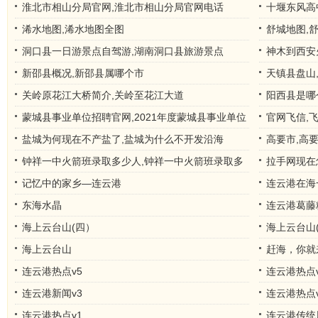
淮北市相山分局官网,淮北市相山分局官网电话
十堰东风高
浠水地图,浠水地图全图
舒城地图,
洞口县一日游景点自驾游,湖南洞口县旅游景点
神木到西安
结果
新邵县概况,新邵县属哪个市
天镇县盘山
关岭原花江大桥简介,关岭至花江大道
阳西县是哪
蒙城县事业单位招聘官网,2021年度蒙城县事业单位
官网飞信,
公开招聘工
盐城为何现在不产盐了,盐城为什么不开发沿海
高要市,高
钟祥一中火箭班录取多少人,钟祥一中火箭班录取多
拉手网现在
少人啊
记忆中的家乡—连云港
连云港在海
东海水晶
连云港葛藤
海上云台山(四）
海上云台山
海上云台山
赶海，你就
连云港热点v5
连云港热点v
连云港新闻v3
连云港热点v
连云港热点v1
连云港传统