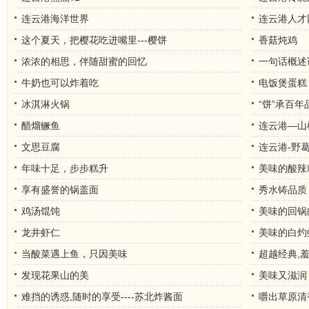
连云港海洋世界
连云港人才
这个夏天，把樱花吃进嘴里---樱饼
香菇炖鸡
浓浓的相思，伴随甜蜜的回忆
一句话概述
牛奶也可以炸着吃
电饭煲蛋糕
冰淇淋火锅
“饼”承百年
醋熘鳜鱼
连云港—山
文思豆腐
连云港-野
年味十足，步步糕升
美味的酸辣
享有盛誉的锅盖面
秀水铸品质
鸡汤馄饨
美味的回锅
龙井虾仁
美味的白灼
当酸菜遇上鱼，只因美味
超越经典,羞
发现花果山的美
美味又滋润
难挡的诱惑,随时的享受----苏北炸酱面
嚼出草原清