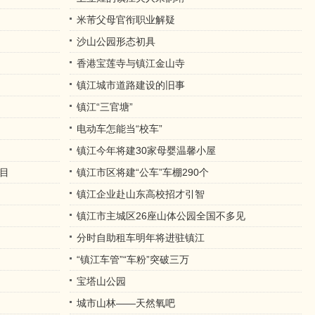
米芾父母官衔职业解疑
沙山公园形态初具
香港宝莲寺与镇江金山寺
镇江城市道路建设的旧事
镇江“三官塘”
电动车怎能当“校车”
镇江今年将建30家母婴温馨小屋
目
镇江市区将建“公车”车棚290个
镇江企业赴山东高校招才引智
镇江市主城区26座山体公园全国不多见
分时自助租车明年将进驻镇江
“镇江车管”“车粉”突破三万
宝塔山公园
城市山林——天然氧吧