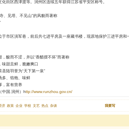
文化街区西津渡等。润州区连续五年获得江苏省平安区称号。
寺、见塔、不见山”的风貌而著称
”
位于市区演军巷，前后共七进平房及一座藏书楼，现原地保护三进平房和一
，酸而不涩，并以“香醋摆不坏”而著称
，味甜且鲜，脆嫩爽口
圣陆羽誉为“天下第一泉”
汤多、馅饱、味鲜
厚，富有营养
中国.润州）h
ttp://www.runzhou.gov.cn/
经济
政策
企业
学校
文艺
热点
杂谈
我要写