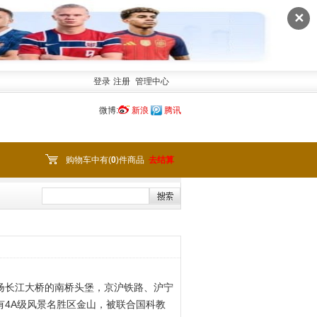
✕
登录
注册
管理中心
微博:
新浪
腾讯
购物车中有(
0
)件商品
去结算
扬长江大桥的南桥头堡，京沪铁路、沪宁
4A级风景名胜区金山，被联合国科教