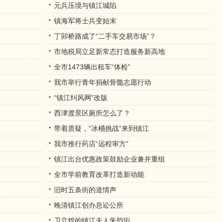
元兵压境与镇江城陷
镇海军将士兵变始末
丁卯桥路成了“二手车交易市场”？
市地税局立足新常态打造服务新高地
全市1473辆出租车“体检”
我市举行青年捐献骨髓志愿行动
“镇江纠风网”改版
西津渡景区厕所怎么了？
带着质疑，“冰桶挑战”来到镇江
我市推行药店“远程审方”
镇江出台优惠政策鼓励企业兼并重组
全市学前教育改革打造新动能
旧时五条街的道情声
晚清镇江创办息讼公所
卫立煌的镇江夫人朱韵珩