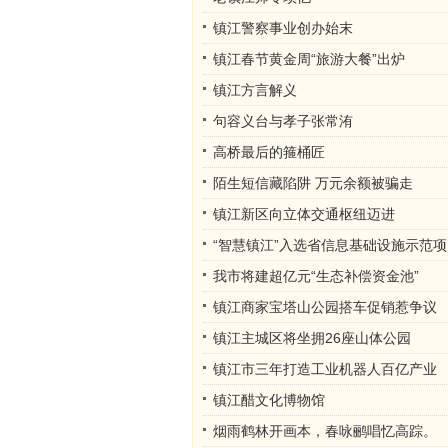
镇江警察事业创办始末
镇江春节黄金周“旅游大餐”出炉
镇江方言解义
句容义台与孝子张常洧
高桥最后的箍桶匠
陌生短信藏陷阱 万元余额被骗走
镇江新区向立体交通枢纽迈进
“智慧镇江”入选省信息基础设施示范项
我市将建超亿元“生态补偿资金池”
镇江商家宝塔山公园搭车促销惹争议
镇江主城区将坐拥26座山体公园
镇江市三年打造工业机器人百亿产业
镇江醋文化博物馆
烟雨鹤林开画本，春咏鹂唱忆高踪。