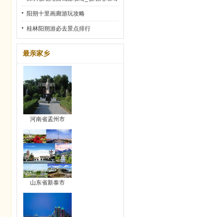
玩乐全攻略
阳朔十里画廊游玩攻略
桂林阳朔游必去景点排行
最亲家乡
河南省孟州市
山东省新泰市