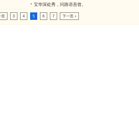
宝华深处秀，问路语吾曾。
一页
3
4
5
6
7
下一页