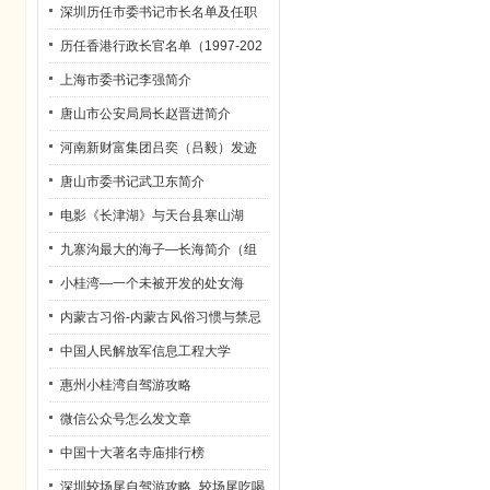
深圳历任市委书记市长名单及任职
时间
历任香港行政长官名单（1997-202
2）
上海市委书记李强简介
唐山市公安局局长赵晋进简介
河南新财富集团吕奕（吕毅）发迹
史
唐山市委书记武卫东简介
电影《长津湖》与天台县寒山湖
九寨沟最大的海子—长海简介（组
图）
小桂湾—一个未被开发的处女海
内蒙古习俗-内蒙古风俗习惯与禁忌
中国人民解放军信息工程大学
惠州小桂湾自驾游攻略
微信公众号怎么发文章
中国十大著名寺庙排行榜
深圳较场尾自驾游攻略_较场尾吃喝