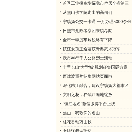
首季工业投资增幅我市位居全省第三
从焦山佛学院走出的高僧们
宁镇扬公交一卡通 一月办理5000余张
日照市党政考察团来镇考察
全市一季度车购税略有下降
镇江女孩王逸蓬获青奥武术冠军
我市举行千人公祭烈士活动
十里长山“大学城”规划征集国际方案
西津渡重奖征集网站页面啦
深化跨江融合，建设宁镇扬大都市区
文明之花，在镇江遍地绽放
“镇江地名”微信微博平台上线
焦山，我敬仰的名山
桂花香动万山秋
老镇江师专琐忆