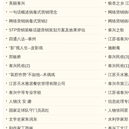
美丽泰兴
银杏之乡 
一句话概述病毒式营销理念
网络营销病
网络营销病毒式营销2
网络营销病
STP营销策略话题营销策划方案及效果评估
泰兴之歌
四通八达--泰州
江苏省泰兴
“影”视人生--皮影戏
施耐庵
郑板桥
泰兴民俗{3
泰兴民俗{2}
泰兴民俗{1
“装腔作势”不如他--木偶戏
江苏天水雅
江苏天水雅居餐饮管理有限公司
泰兴市第三
泰兴中等专业学校
江苏省泰兴
人物沈 安 娜
信息处理专
国家足球队守门员高红
人物张同星
文学史家朱润东
水利学家郑 
剧作家丁西林
泰兴丁文江