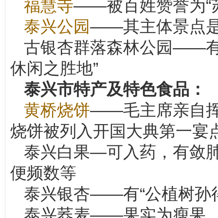
福慧寺
——被百姓赞誉为“
泰兴公园
——其主体景点
古银杏群落森林公园——有
休闲之胜地”
泰兴市特产及特色食品：
黄桥烧饼
——毛主席亲自挥
烧饼被列入开国大典第一宴
泰兴白果—可入药，有敛
便频数等
泰兴银杏——有“公植树孙得
泰兴荞麦——果实为瘦果