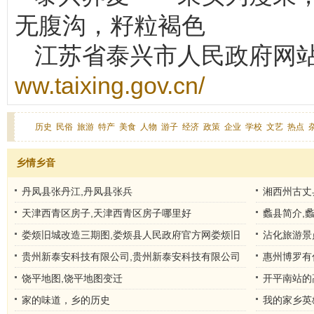
无腹沟，籽粒褐色
江苏省泰兴市人民政府网
ww.taixing.gov.cn/
历史
民俗
旅游
特产
美食
人物
游子
经济
政策
企业
学校
文艺
热点
乡情乡音
丹凤县张丹江,丹凤县张兵
湘西州古丈
景点图片
天津西青区房子,天津西青区房子哪里好
蠡县简介,
娄烦旧城改造三期图,娄烦县人民政府官方网娄烦旧
沾化旅游景
城改造
贵州新泰安科技有限公司,贵州新泰安科技有限公司
惠州博罗有
是小微企业吗
景点推荐
饶平地图,饶平地图变迁
开平南站的
家的味道，乡的历史
我的家乡英