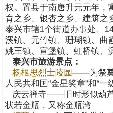
权。置县于南唐升元元年，寓
育之乡、银杏之乡、建筑之
泰兴市辖1个街道办事处、1
溪镇、元竹镇、珊瑚镇、曲
姚王镇、宣堡镇、虹桥镇、
泰兴市旅游景点：
杨根思烈士陵园
——为祭
人民共和国“金星奖章”和“
庆云禅寺——旧时形似葫
状若金瓶，又称金瓶湾