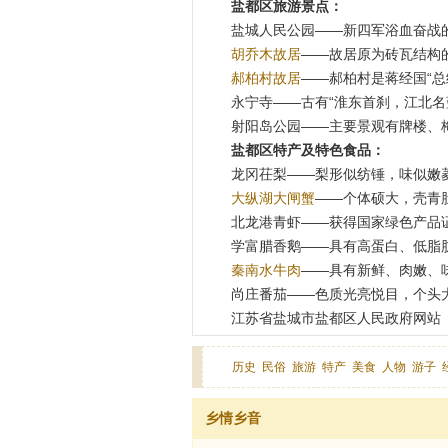
盐都区旅游景点：
盐城人民公园——新四军浴血奋战
胡乔木故居
——故居原为砖瓦结构
郝柏村故居
——郝柏村是蒋经国“
永宁寺——古有“淮东首刹，江北名
射阳岛公园——主要景观有牌楼、
盐都区特产及特色食品：
龙冈茌梨——梨形似纺锤，味似嫩
大纵湖大闸蟹
——个体硕大，壳青
北龙港青虾——获得国家绿色产品
学富腊香鹅——具有高蛋白、低脂
秦南水牛肉
——具有新鲜、肉嫩、
尚庄番茄——色质光亮悦目，个头
江苏省盐城市盐都区人民政府网站
历史
民俗
旅游
特产
美食
人物
游子
乡情乡音