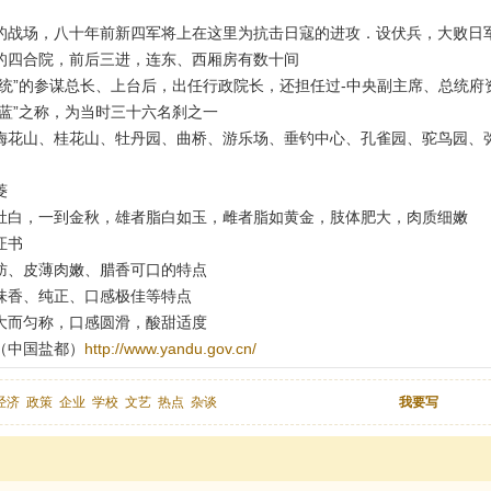
的战场，八十年前新四军将上在这里为抗击日寇的进攻．设伏兵，大败日
的四合院，前后三进，连东、西厢房有数十间
总统”的参谋总长、上台后，出任行政院长，还担任过-中央副主席、总统府
蓝”之称，为当时三十六名刹之一
梅花山、桂花山、牡丹园、曲桥、游乐场、垂钓中心、孔雀园、驼鸟园、
菱
肚白，一到金秋，雄者脂白如玉，雌者脂如黄金，肢体肥大，肉质细嫩
证书
肪、皮薄肉嫩、腊香可口的特点
味香、纯正、口感极佳等特点
大而匀称，口感圆滑，酸甜适度
（中国盐都）
http://www.yandu.gov.cn/
经济
政策
企业
学校
文艺
热点
杂谈
我要写