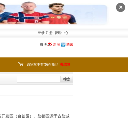
✕
登录
注册
管理中心
微博:
新浪
腾讯
购物车中有(
0
)件商品
去结算
济开发区（台创园）。盐都区源于古盐城