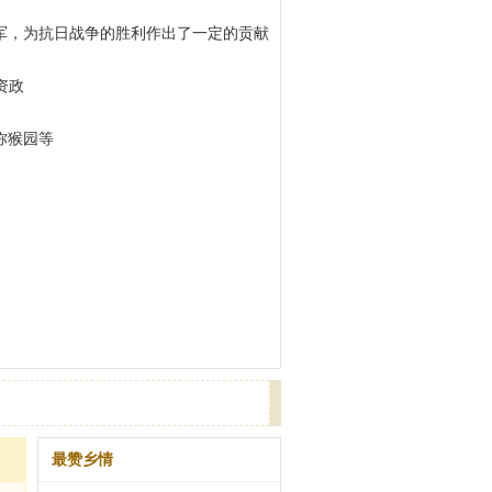
军，为抗日战争的胜利作出了一定的贡献
资政
弥猴园等
最赞乡情