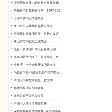
深圳历任市委书记市长名单及任职
时间
历任香港行政长官名单（1997-202
2）
上海市委书记李强简介
唐山市公安局局长赵晋进简介
河南新财富集团吕奕（吕毅）发迹
史
唐山市委书记武卫东简介
电影《长津湖》与天台县寒山湖
九寨沟最大的海子—长海简介（组
图）
小桂湾—一个未被开发的处女海
内蒙古习俗-内蒙古风俗习惯与禁忌
中国人民解放军信息工程大学
惠州小桂湾自驾游攻略
微信公众号怎么发文章
中国十大著名寺庙排行榜
深圳较场尾自驾游攻略_较场尾吃喝