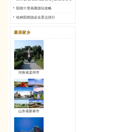
玩乐全攻略
阳朔十里画廊游玩攻略
桂林阳朔游必去景点排行
最亲家乡
河南省孟州市
山东省新泰市