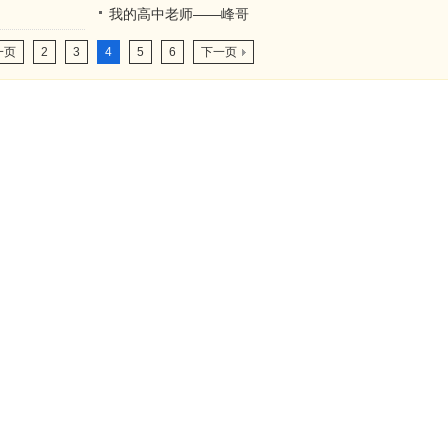
我的高中老师——峰哥
一页
2
3
4
5
6
下一页