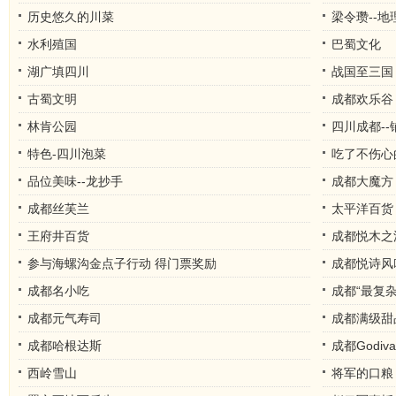
历史悠久的川菜
梁令瓒--
水利殖国
巴蜀文化
湖广填四川
战国至三国
古蜀文明
成都欢乐谷
林肯公园
四川成都--
特色-四川泡菜
吃了不伤心
品位美味--龙抄手
成都大魔方
成都丝芙兰
太平洋百货
王府井百货
成都悦木之
参与海螺沟金点子行动 得门票奖励
成都悦诗风
成都名小吃
成都“最复
成都元气寿司
成都满级甜
成都哈根达斯
成都Godi
西岭雪山
将军的口粮