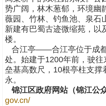
势广阔，林木葱郁，环境幽
薇园、竹林、钓鱼池、泉石
新建有巴蜀古迹微缩苑，以
楼。
合江亭——合江亭位于成
处。始建于1200年前，驶
垒基高数尺，10根亭柱支
永。
锦江区政府网站（锦江公
gov.cn/