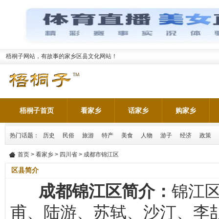
梧桐子网站，有故事的家乡区县文化网站！
梧桐子首页
看家乡
话家乡
购家乡
热门话题：
历史
民俗
旅游
特产
美食
人物
游子
经济
政策
首页
>
看家乡
>
四川省
> 成都市锦江区
区县简介
成都锦江区简介：
锦江
甫、陆游、苏轼、沙汀、李