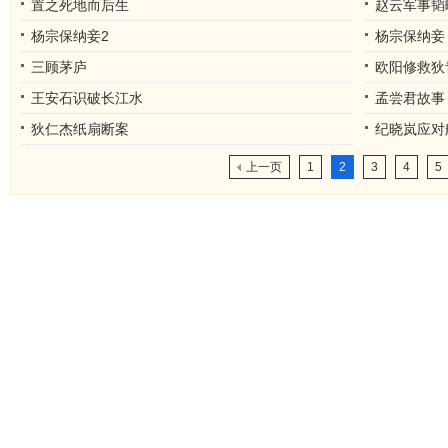
置之死地而后生
赵云军事韬
杨宗保纳妾2
杨宗保纳妾
三顾茅庐
欧阳修救狄
王安石识破长江水
孟尝君故事
狄仁杰纸扇断案
纪晓岚应对
上一页
1
2
3
4
5