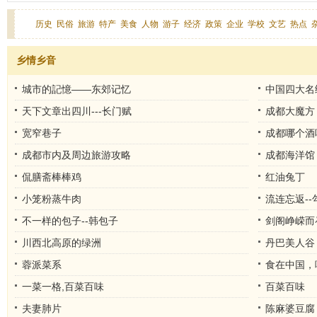
历史
民俗
旅游
特产
美食
人物
游子
经济
政策
企业
学校
文艺
热点
乡情乡音
城市的記憶——东郊记忆
中国四大名
天下文章出四川---长门赋
成都大魔方
宽窄巷子
成都哪个酒
成都市内及周边旅游攻略
成都海洋馆
侃膳斋棒棒鸡
红油兔丁
小笼粉蒸牛肉
流连忘返--
不一样的包子--韩包子
剑阁峥嵘而
川西北高原的绿洲
丹巴美人谷
蓉派菜系
食在中国，
一菜一格,百菜百味
百菜百味
夫妻肺片
陈麻婆豆腐