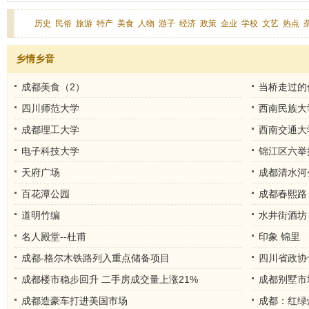
历史
民俗
旅游
特产
美食
人物
游子
经济
政策
企业
学校
文艺
热点
乡情乡音
成都美食（2）
当桥走过的
四川师范大学
西南民族大
成都理工大学
西南交通大
电子科技大学
锦江区六举
天府广场
成都清水河
百花潭公园
成都春熙路
道明竹编
水井街酒坊
名人殿堂--杜甫
印象 锦里
成都-格尔木铁路列入重点储备项目
四川省政协
成都楼市稳步回升 二手房成交量上涨21%
成都别墅市
成都造豪车打进美国市场
成都：红绿