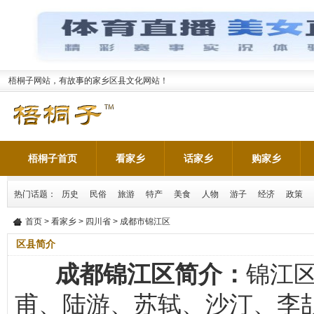
梧桐子网站，有故事的家乡区县文化网站！
梧桐子首页
看家乡
话家乡
购家乡
热门话题：
历史
民俗
旅游
特产
美食
人物
游子
经济
政策
首页
>
看家乡
>
四川省
> 成都市锦江区
区县简介
成都锦江区简介：
锦江
甫、陆游、苏轼、沙汀、李