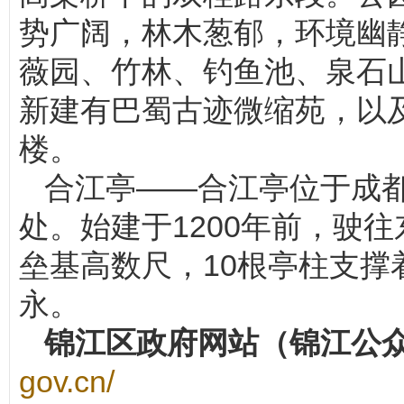
势广阔，林木葱郁，环境幽
薇园、竹林、钓鱼池、泉石
新建有巴蜀古迹微缩苑，以
楼。
合江亭——合江亭位于成
处。始建于1200年前，驶
垒基高数尺，10根亭柱支
永。
锦江区政府网站（锦江公
gov.cn/