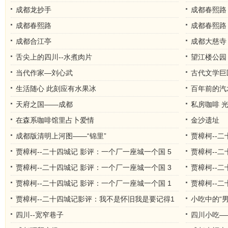
成都龙抄手
成都春熙路
成都春熙路
成都春熙路
成都合江亭
成都大慈寺
舌尖上的四川--水煮肉片
望江楼公园
当代作家—刘心武
古代文学巨
生活随心 此刻应有水果冰
百年前的汽
天府之国——成都
私房咖啡 
在森系咖啡馆里占卜爱情
金沙遗址
成都版清明上河图——“锦里”
贾樟柯--
贾樟柯--二十四城记 影评：一个厂一座城一个国 5
贾樟柯--
贾樟柯--二十四城记 影评：一个厂一座城一个国 3
贾樟柯--
贾樟柯--二十四城记 影评：一个厂一座城一个国 1
贾樟柯--
贾樟柯--二十四城记影评：我不是怀旧我是要记得1
小吃中的“男
四川--宽窄巷子
四川小吃—