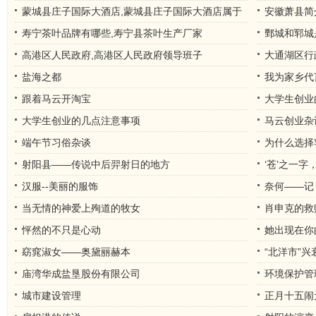
蒙城县庄子国际大酒店,蒙城县庄子国际大酒店属于
安徽萧县简
哪个街道
寿宁茶叶品牌有哪些,寿宁县茶叶生产厂家
鄄城和郓城
高港区人民政府,高港区人民政府领导班子
大通湖区行
盐海之都
我为家乡代
跟着马云开淘宝
大学生创业
大学生创业的几点注意事项
马云创业杂
端午节习俗杂谈
为什么选择
射阳县——传说中后羿射日的地方
‘苍’之一
汉服--美丽的服饰
奈何——记
当无情的神爱上殉道的牧女
肖申克的救
怦然的不只是心动
她出现在你
窈窕淑女——奥黛丽赫本
“北洋市”兴
庙湾华成盐垦股份有限公司
环境保护管
城市建设管理
正月十五闹