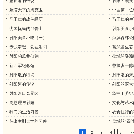
扁担港的传说
射阳的演变
兼济天下的周克玉
中国第一位
马玉仁的战斗经历
马玉仁的生
忧国忧民的邹鲁山
射阳美食小
射阳美食小吃（一）
海滨森林公
赤诚奉献、爱在射阳
葛武酱生姜
射阳的瓜井仙踪
盐城的登瀛
新四军纪念馆
曹操谋士陈
射阳墩的特点
射阳墩的来
射阳河的传说
射阳的两大
射阳河口风景区
华中工委纪
周总理与射阳
文化与艺术
我们的生活习俗
衣食住行的
从出生到去世的习俗
盐城的“四时
1
2
3
4
5
下