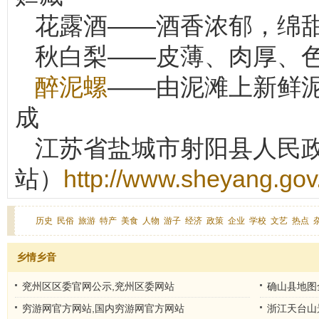
花露酒——酒香浓郁，绵
秋白梨——皮薄、肉厚、
醉泥螺
——由泥滩上新鲜
成
江苏省盐城市射阳县人民
站）
http://www.sheyang.gov
历史
民俗
旅游
特产
美食
人物
游子
经济
政策
企业
学校
文艺
热点
乡情乡音
兖州区区委官网公示,兖州区委网站
确山县地图
穷游网官方网站,国内穷游网官方网站
浙江天台山