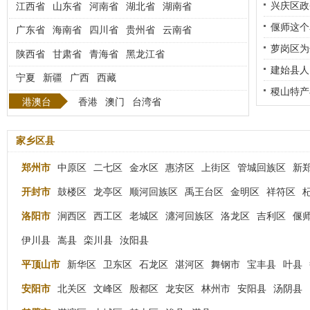
惠济区]
兴庆区政
江西省
山东省
河南省
湖北省
湖南省
惠济区]
偃师这个
广东省
海南省
四川省
贵州省
云南省
[郑州市
萝岗区为
陕西省
甘肃省
青海省
黑龙江省
后叫什么
建始县人
宁夏
新疆
广西
西藏
稷山特产
港澳台
香港
澳门
台湾省
区]
家乡区县
郑州市
中原区
二七区
金水区
惠济区
上街区
管城回族区
新
开封市
鼓楼区
龙亭区
顺河回族区
禹王台区
金明区
祥符区
洛阳市
涧西区
西工区
老城区
瀍河回族区
洛龙区
吉利区
偃
伊川县
嵩县
栾川县
汝阳县
平顶山市
新华区
卫东区
石龙区
湛河区
舞钢市
宝丰县
叶县
安阳市
北关区
文峰区
殷都区
龙安区
林州市
安阳县
汤阴县