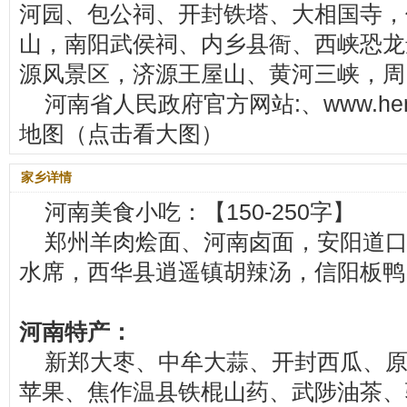
河园、包公祠、开封铁塔、大相国寺，
山，南阳武侯祠、内乡县衙、西峡恐龙
源风景区，济源王屋山、黄河三峡，周
河南省人民政府官方网站:、www.hena
地图（点击看大图）
家乡详情
河南美食小吃：【150-250字】
郑州羊肉烩面、河南卤面，安阳道
水席，西华县逍遥镇胡辣汤，信阳板鸭
河南特产：
新郑大枣、中牟大蒜、开封西瓜、
苹果、焦作温县铁棍山药、武陟油茶、