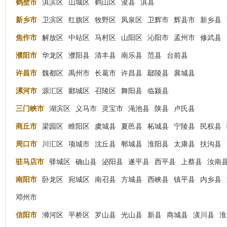
鹤壁市
淇滨区
山城区
鹤山区
浚县
淇县
新乡市
卫滨区
红旗区
牧野区
凤泉区
卫辉市
辉县市
新乡县
焦作市
解放区
中站区
马村区
山阳区
沁阳市
孟州市
修武县
濮阳市
华龙区
濮阳县
清丰县
南乐县
范县
台前县
许昌市
魏都区
禹州市
长葛市
许昌县
鄢陵县
襄城县
漯河市
源汇区
郾城区
召陵区
舞阳县
临颍县
三门峡市
湖滨区
义马市
灵宝市
渑池县
陕县
卢氏县
商丘市
梁园区
睢阳区
虞城县
夏邑县
柘城县
宁陵县
民权县
周口市
川汇区
项城市
沈丘县
郸城县
淮阳县
太康县
扶沟县
驻马店市
驿城区
确山县
泌阳县
遂平县
西平县
上蔡县
汝南
南阳市
卧龙区
宛城区
南召县
方城县
西峡县
镇平县
内乡县
邓州市
信阳市
浉河区
平桥区
罗山县
光山县
新县
商城县
潢川县
淮