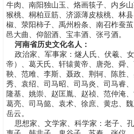
牛肉、南阳独山玉、烙画筷子、内乡山
猴桃、桐柏豆筋、济源薄皮核桃、林县
椒、荥阳柿子、禹州粉条、南召柞蚕茧
邑大曲、仰韶酒、宝丰酒、张弓酒。
河南省历史文化名人：
政治家、军事家：燧人氏、伏羲、
帝）、葛天氏、轩辕黄帝、唐尧、舜、
鞅、范雎、李斯、聂政、荆轲、陈胜、
秀、袁绍、司马昭、司马炎、司马睿、
隆基、姚崇、赵匡胤、赵祯、范仲淹、
葛亮、司马懿、袁术、徐庶、黄忠、魏
岳云。
思想家、文学家、科学家：老子、
惠子、韩非子、鬼谷子、苏秦、张仪、