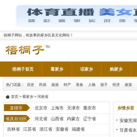
梧桐子网站，有故事的家乡区县文化网站！
梧桐子首页
看家乡
话家乡
购家乡
热门话题：
历史
民俗
旅游
特产
美食
人物
游子
经济
政策
首页
>
看家乡
> 河南省
直辖市
北京市
上海市
天津市
重庆市
乡情乡音
省及自治区
河北省
山西省
内蒙古
辽宁省
安徽芜湖
吉林省
江苏省
浙江省
安徽省
福建省
甘肃省永