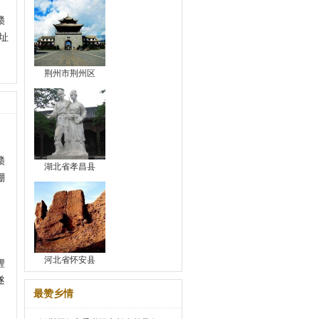
赣
址
荆州市荆州区
赣
湖北省孝昌县
棚
、
河北省怀安县
鲤
遂
最赞乡情