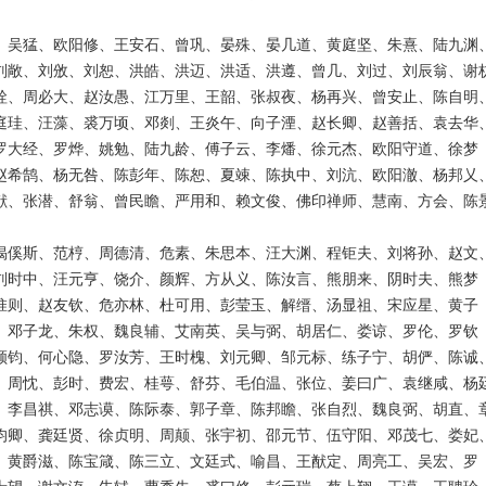
、吴猛、欧阳修、王安石、曾巩、晏殊、晏几道、黄庭坚、朱熹、陆九渊
刘敞、刘攽、刘恕、洪皓、洪迈、洪适、洪遵、曾几、刘过、刘辰翁、谢
铨、周必大、赵汝愚、江万里、王韶、张叔夜、杨再兴、曾安止、陈自明
庭珪、汪藻、裘万顷、邓剡、王炎午、向子湮、赵长卿、赵善括、袁去华
罗大经、罗烨、姚勉、陆九龄、傅子云、李燔、徐元杰、欧阳守道、徐梦
赵希鹄、杨无咎、陈彭年、陈恕、夏竦、陈执中、刘沆、欧阳澈、杨邦乂
献、张潜、舒翁、曾民瞻、严用和、赖文俊、佛印禅师、慧南、方会、陈
揭傒斯、范梈、周德清、危素、朱思本、汪大渊、程钜夫、刘将孙、赵文
刘时中、汪元亨、饶介、颜辉、方从义、陈汝言、熊朋来、阴时夫、熊梦
惟则、赵友钦、危亦林、杜可用、彭莹玉、解缙、汤显祖、宋应星、黄子
、邓子龙、朱权、魏良辅、艾南英、吴与弼、胡居仁、娄谅、罗伦、罗钦
颜钧、何心隐、罗汝芳、王时槐、刘元卿、邹元标、练子宁、胡俨、陈诚
、周忱、彭时、费宏、桂萼、舒芬、毛伯温、张位、姜曰广、袁继咸、杨
、李昌祺、邓志谟、陈际泰、郭子章、陈邦瞻、张自烈、魏良弼、胡直、
均卿、龚廷贤、徐贞明、周颠、张宇初、邵元节、伍守阳、邓茂七、娄妃
、黄爵滋、陈宝箴、陈三立、文廷式、喻昌、王猷定、周亮工、吴宏、罗