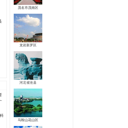
茂名市茂南区
县
龙岩新罗区
河北省沧县
要
广
科
马鞍山花山区