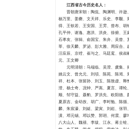
江西省古今历史名人：
晋朝唐宋朝：陶侃、陶渊明、许逊
杨万里、姜夔、文天祥、乐史、李觏、
得、王钦若、王安国、王雱、曾布、胡
孔平仲、谢逸、惠洪、洪炎、徐俯、王
石孝友、张辑、俞国宝、朱弁、吴曾、
莘、徐天麟、罗泌、彭大雅、周应合、
汪应辰、京镗、崔与之、马廷鸾、侯叔
元、王文卿
元明清朝：马端临、吴澄、虞集、
姚云文、曾允元、刘埙、陈苑、陈澔、
祥、杜本、张留孙、刘玉、陈致虚、释
澄、杨士奇、况钟、严嵩、夏言、谭纶
顺、邹守益、聂豹、罗洪先、欧阳德、
夏原吉、金幼孜、胡广、李时勉、陈循
麟、朱宸濠、刘綎、梁寅、刘崧、张羽
潢、邓元锡、邓以赞、郭诩、何震、廖
八大山人、魏禧、李绂、江永、蒋士铨