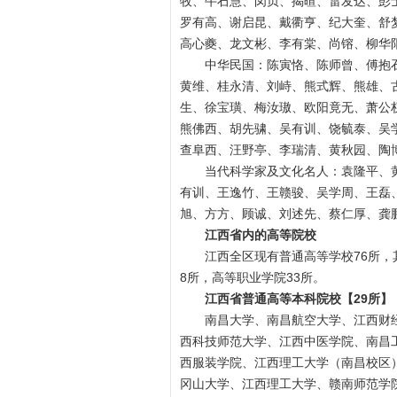
牧、牛石慧、闵贞、揭暄、雷发达、彭
罗有高、谢启昆、戴衢亨、纪大奎、舒
高心夔、龙文彬、李有棠、尚镕、柳华
中华民国：陈寅恪、陈师曾、傅抱
黄维、桂永清、刘峙、熊式辉、熊雄、
生、徐宝璜、梅汝璈、欧阳竟无、萧公
熊佛西、胡先骕、吴有训、饶毓泰、吴
查阜西、汪野亭、李瑞清、黄秋园、陶
当代科学家及文化名人：袁隆平、
有训、王逸竹、王赣骏、吴学周、王磊
旭、方方、顾诚、刘述先、蔡仁厚、龚
江西省内的高等院校
江西全区现有普通高等学校76所，
8所，高等职业学院33所。
江西省普通高等本科院校【29所】
南昌大学、南昌航空大学、江西财
西科技师范大学、江西中医学院、南昌
西服装学院、江西理工大学（南昌校区
冈山大学、江西理工大学、赣南师范学