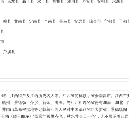
山市
吉水县
新干县
永丰县
泰和县
遂川县
万安县
安福县
永新县
县
赣县
龙南县
定南县
全南县
寻乌县
安远县
瑞金市
宁都县
于都
义县
平市
县
芦溪县
小吃，江西特产及江西历史名人等。江西省简称赣，省会南昌市。江西主
、赣州、景德镇、萍乡、新余、鹰潭。与江西相邻的省份有湖南、湖北、
、井冈山革命根据地等记载着江西人民对中国革命的巨大贡献，景德镇陶
，王勃《滕王阁序》“落霞与孤鹜齐飞，秋水共长天一色”，无不展示着江西