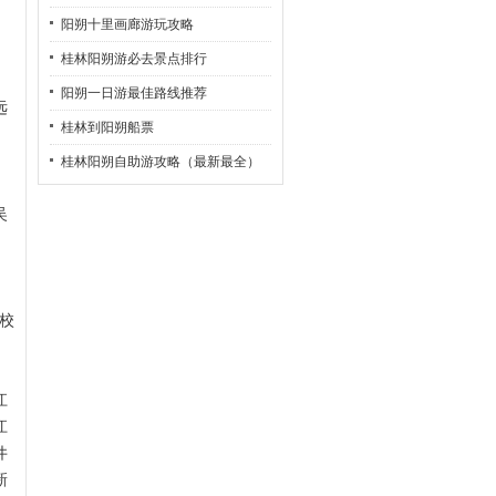
、
玩乐全攻略
阳朔十里画廊游玩攻略
、
桂林阳朔游必去景点排行
、
阳朔一日游最佳路线推荐
远
桂林到阳朔船票
、
、
桂林阳朔自助游攻略（最新最全）
吴
学校
江
江
井
新