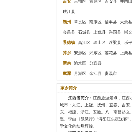
吉安
吉州区
青原区
吉安县
井冈
峡江县
赣州
章贡区
南康区
信丰县
大余
会昌县
石城县
上犹县
兴国县
崇
景德镇
昌江区
珠山区
浮梁县
乐
萍乡
安源区
湘东区
莲花县
上栗
新余
渝水区
分宜县
鹰潭
月湖区
余江县
贵溪市
家乡简介
江西省简介：
江西旅游景点，江西
城市：九江、上饶、抚州、宜春、吉安
东、福建、浙江、安徽。八一南昌起义
瓷、李白《琵琶行》“浔阳江头夜送客”
学文化的灿烂辉煌。