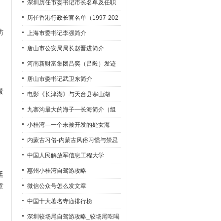
深圳历任市委书记市长名单及任职
时间
历任香港行政长官名单（1997-202
、
枋
2）
上海市委书记李强简介
、
唐山市公安局局长赵晋进简介
、
河南新财富集团吕奕（吕毅）发迹
史
、
唐山市委书记武卫东简介
景
电影《长津湖》与天台县寒山湖
九寨沟最大的海子—长海简介（组
、
图）
小桂湾—一个未被开发的处女海
内蒙古习俗-内蒙古风俗习惯与禁忌
中国人民解放军信息工程大学
、
惠州小桂湾自驾游攻略
廷
章
微信公众号怎么发文章
、
中国十大著名寺庙排行榜
深圳较场尾自驾游攻略_较场尾吃喝