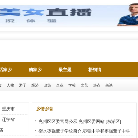
话家乡
购家乡
最主题
梧桐情
食
人物
游子
经济
政策
企业
学校
文艺
热点
杂谈
重庆市
乡情乡音
辽宁省
兖州区区委官网公示,兖州区委网站
[东湖区]
省
衡水枣强董子学校简介,枣强中学和枣强董子中学