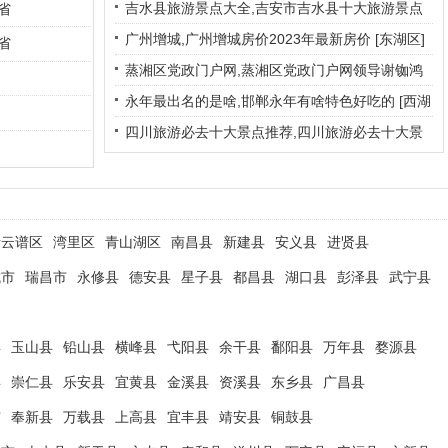
是一个学校吗
[青山湖区]
吉水县旅游景点大全,吉安市吉水县十大旅游景点
省
[青山湖区]
广州增城,广州增城房价2023年最新房价
[东湖区]
省
蒸湘区党政门户网,蒸湘区党政门户网领导谢铷鸿
[西湖区]
永年最出名的是啥,邯郸永年有啥特色好吃的
[西湖
区]
四川旅游必去十大景点推荐,四川旅游必去十大景
点推荐图片
[南昌市红谷滩...]
青云谱区
湾里区
青山湖区
南昌县
新建县
安义县
进贤县
城市
瑞昌市
永修县
德安县
星子县
都昌县
湖口县
彭泽县
武宁县
县
玉山县
铅山县
横峰县
弋阳县
余干县
鄱阳县
万年县
婺源县
县
崇仁县
乐安县
宜黄县
金溪县
资溪县
东乡县
广昌县
市
奉新县
万载县
上高县
宜丰县
靖安县
铜鼓县