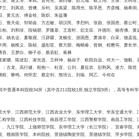
士望、谢文洊、朱轼、曹秀先、裘曰修、彭元瑞、蔡上翔、王谟、王聘珍
梦兰、刘凤诰、曾燠、乐钧、吴嵩梁、陈用光、陈孚恩、齐彦槐、杨希闵
阳、黄元吉、傅金铨、陈炽、朱益藩
石、詹天佑、邹韬奋、方志敏、胡汉民、李烈钧、张勋、张国焘、蔡公时
古柏、刘和珍、段锡朋、罗隆基、王造时、彭文应、许德珩、杨杏佛、黄
权、姚名达、夏敬观、汪辟疆、龙榆生、游国恩、萧涤非、白采、饶孟侃
学周、杨惟义、陈桢、盛彤笙、蔡方荫、梅旸春、曾炯、程懋筠、萧长华
博吾、王梦白、柳子谷、蔡若虹、蒋彝
黄家驷、陈述彭、谢光选、王梓坤、杨叔子、欧阳自远、何大一、饶毅、
、：古龙、高行健、程抱一、杜宣、公刘、夏征农、彭荆风、凌力、陈世
鹏程、黎鸣、何怀宏、蔡定剑、熊培云、刘瑜、阿乙、今何在
其中普通本科院校34所（其中含211院校1所,独立学院9所），高等专科
经大学、江西师范大学、江西农业大学、东华理工大学、华东交通大学、
工程学院、江西科技学院、南昌理工学院、江西警察学院、南昌工学院、
）、九江学院、上饶师范学院、东华理工大学（长江学院）、宜春学院、
院、赣南医学院、本科院校、景德镇陶瓷学院、景德镇学院、萍乡学院、