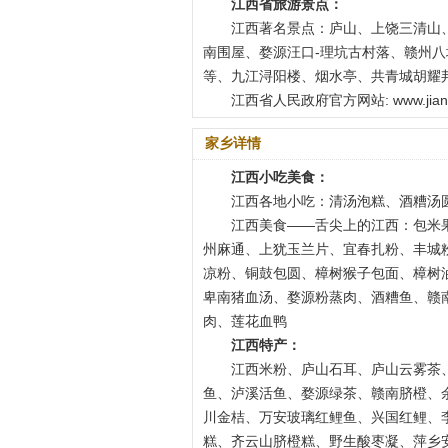
江西省旅游景点：
江西著名景点：庐山、上饶三清山
南围屋、婺源汪口-理坑古村落、赣州
等、九江浔阳楼、烟水亭、共青城胡耀
江西省人民政府官方网站: www.jia
家乡详情
江西小吃美食：
江西各地小吃：清汤泡糕、酒糟汤
江西美食——舌尖上的江西：包米
州麻通、上犹玉兰片、宜春扎粉、丰城
凉粉、铜鼓包圆、樟树猴子包面、樟树
卑南猪血汤、婺源粉蒸肉、酒糟鱼、赣
肉、莲花血鸭
江西特产：
江西米粉、庐山石耳、庐山云雾茶
鱼、泸溪活鱼、婺源绿茶、赣南脐橙、
川金桔、万安玻璃红鲤鱼、兴国红鲤、
糕、齐云山脐橙糕、野生酸枣凝、萍乡