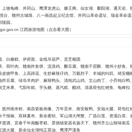
、上饶龟峰、井冈山、鹰潭龙虎山、滕王阁、仙女湖、鄱阳湖、通天岩、
八境台、赣州古城墙、八一南昌起义纪念馆、井冈山革命遗址、瑞金革命遗
邦陵园。
ngxi.gov.cn 江西旅游地图（点击看大图）
圆、白糖糕、伊府面、金线吊葫芦、灵芝糯团
果、荷叶肉、赣南炸鱼饼、流浪鸡、酿豆腐、赣南千层酥、赣州小炒鱼、
粉皮烧甲鱼、上高蹄花、生炒麻辣仔鸡、万载肘子、丰城的纠叽、靖安棚
油炸豆腐、绿岛羊肉炉、麻辣鸭头、清炖武山鸡、文山肉丁、小乔炖白鸭
南艾米果、弋阳年糕、芋头糖、蒸汽糕、醋鸡、清蒸荷包红鲤鱼、龟峰扣
、抚州南米粉、南昌瓷板画像、万年贡米、南安板鸭、安福火腿、荷包红
余干辣椒、双林夏布、新余蜜桔、军山湖大闸蟹、广昌白莲、资溪白茶、
李渡酒、宜春千年南酸枣糕、景德镇瓷器名扬天下、赣州齐云山辣味南瓜
安源火腿、新余仙女湖纯正茶油、鹰潭芦溪鱼