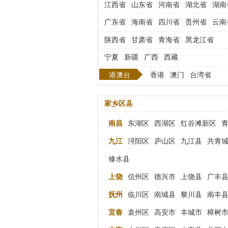
江西省
山东省
河南省
湖北省
湖南
广东省
海南省
四川省
贵州省
云南
陕西省
甘肃省
青海省
黑龙江省
宁夏
新疆
广西
西藏
港澳台
香港
澳门
台湾省
家乡区县
南昌
东湖区
西湖区
红谷滩新区
九江
浔阳区
庐山区
九江县
共青
修水县
上饶
信州区
德兴市
上饶县
广丰
抚州
临川区
南城县
黎川县
南丰
宜春
袁州区
高安市
丰城市
樟树