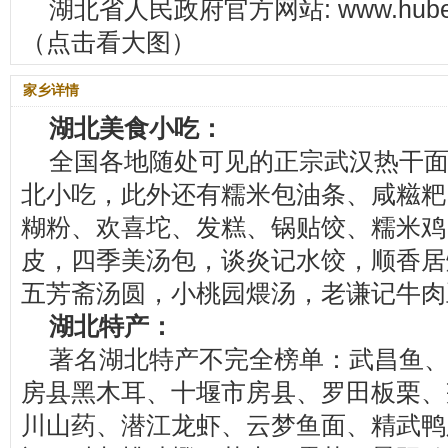
湖北省人民政府官方网站: www.hube
（点击看大图）
家乡详情
湖北美食小吃：
全国各地随处可见的正宗武汉热干
北小吃，此外还有糯米包油条、咸糍粑
糊粉、欢喜坨、发糕、锅贴饺、糯米鸡
皮，四季美汤包，谈炎记水饺，顺香居
五芳斋汤圆，小桃园煨汤，老谦记牛肉
湖北特产：
著名湖北特产不完全榜单：武昌鱼
房县黑木耳、十堰市房县、罗田板栗、
川山药、潜江龙虾、云梦鱼面、精武鸭