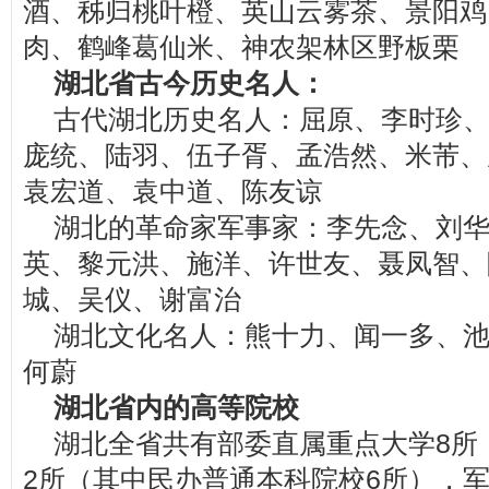
酒、秭归桃叶橙、英山云雾茶、景阳鸡
肉、鹤峰葛仙米、神农架林区野板栗
湖北省古今历史名人：
古代湖北历史名人：屈原、李时珍
庞统、陆羽、伍子胥、孟浩然、米芾、
袁宏道、袁中道、陈友谅
湖北的革命家军事家：李先念、刘
英、黎元洪、施洋、许世友、聂凤智、
城、吴仪、谢富治
湖北文化名人：熊十力、闻一多、
何蔚
湖北省内的高等院校
湖北全省共有部委直属重点大学8所
2所（其中民办普通本科院校6所），军