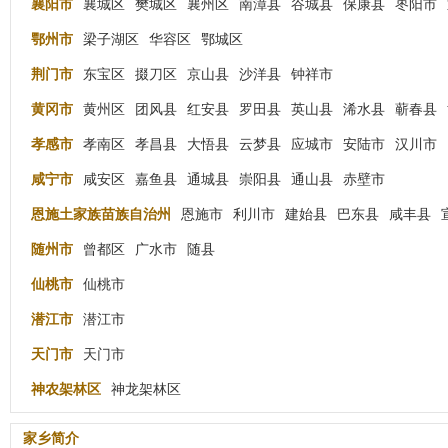
襄阳市
襄城区
樊城区
襄州区
南漳县
谷城县
保康县
枣阳市
鄂州市
梁子湖区
华容区
鄂城区
荆门市
东宝区
掇刀区
京山县
沙洋县
钟祥市
黄冈市
黄州区
团风县
红安县
罗田县
英山县
浠水县
蕲春县
孝感市
孝南区
孝昌县
大悟县
云梦县
应城市
安陆市
汉川市
咸宁市
咸安区
嘉鱼县
通城县
崇阳县
通山县
赤壁市
恩施土家族苗族自治州
恩施市
利川市
建始县
巴东县
咸丰县
随州市
曾都区
广水市
随县
仙桃市
仙桃市
潜江市
潜江市
天门市
天门市
神农架林区
神龙架林区
家乡简介