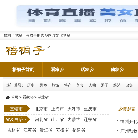
梧桐子网站，有故事的家乡区县文化网站！
梧桐子首页
看家乡
话家乡
购家乡
热门话题：
历史
民俗
旅游
特产
美食
人物
游子
经济
政策
首页
>
看家乡
> 湖北省
直辖市
北京市
上海市
天津市
重庆市
乡情乡音
省及自治区
河北省
山西省
内蒙古
辽宁省
衢州开化
吉林省
江苏省
浙江省
安徽省
福建省
全
[武汉
广州动物