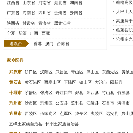
好吃的
赣榆高级
江西省
山东省
河南省
湖北省
湖南省
[武汉市
大巴山人
广东省
海南省
四川省
贵州省
云南省
聘
[武汉
高唐属于
陕西省
甘肃省
青海省
黑龙江省
硚口区]
临颍县职
宁夏
新疆
广西
西藏
业
[武汉
沧州东光
港澳台
香港
澳门
台湾省
市武昌区
家乡区县
武汉市
硚口区
汉阳区
武昌区
青山区
洪山区
东西湖区
黄陂
黄石市
黄石港区
西塞山区
下陆区
铁山区
大冶市
阳新县
十堰市
茅箭区
张湾区
丹江口市
郧县
郧西县
竹山县
竹溪县
荆州市
沙市区
荆州区
公安县
监利县
江陵县
石首市
洪湖市
宜昌市
西陵区
伍家岗区
点军区
猇亭区
夷陵区
远安县
兴山
五峰土家族自治县
长阳土家族自治县