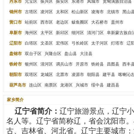
丹东市
元宝区
振兴区
振安区
东港市
凤城市
宽甸满族自治县
锦州市
古塔区
凌河区
太和区
松山新区
凌海市
北镇市
黑山
营口市
站前区
西市区
老边区
鲅鱼圈区
大石桥市
盖州市
阜新市
海州区
太平区
新邱区
细河区
清河门区
阜新蒙古族自
辽阳市
白塔区
文圣区
宏伟区
弓长岭区
太子河区
灯塔市
辽
盘锦市
双台子区
兴隆台区
盘山县
大洼县
铁岭市
银州区
清河区
调兵山市
开原市
铁岭县
昌图县
西丰
朝阳市
双塔区
龙城区
北票市
凌源市
朝阳县
建平县
喀喇沁
葫芦岛市
连山区
南票区
龙港区
兴城市
绥中县
建昌县
家乡简介
辽宁省简介：
辽宁旅游景点，辽宁
名人等。辽宁省简称辽，省会沈阳市。
古、吉林省、河北省。辽宁主要城市：