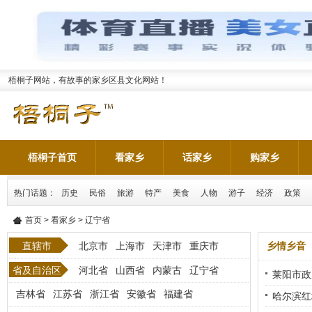
梧桐子网站，有故事的家乡区县文化网站！
梧桐子首页
看家乡
话家乡
购家乡
热门话题：
历史
民俗
旅游
特产
美食
人物
游子
经济
政策
首页
>
看家乡
> ‬辽宁省
直辖市
北京市
上海市
天津市
重庆市
乡情乡音
省及自治区
河北省
山西省
内蒙古
辽宁省
莱阳市政
吉林省
江苏省
浙江省
安徽省
福建省
哈尔滨红