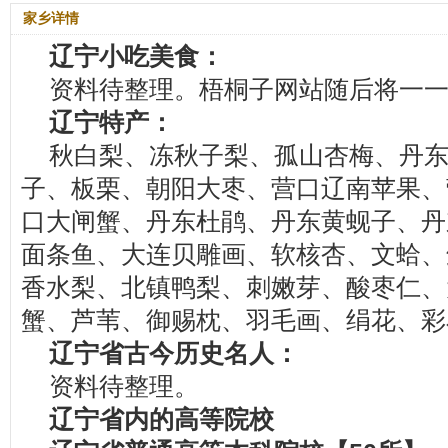
家乡详情
辽宁小吃美食：
资料待整理。梧桐子网站随后将一
辽宁特产：
秋白梨、冻秋子梨、孤山杏梅、丹
子、板栗、朝阳大枣、营口辽南苹果、
口大闸蟹、丹东杜鹃、丹东黄蚬子、丹
面条鱼、大连贝雕画、软核杏、文蛤、
香水梨、北镇鸭梨、刺嫩芽、酸枣仁、
蟹、芦苇、御赐枕、羽毛画、绢花、彩
辽宁省古今历史名人：
资料待整理。
辽宁省内的高等院校