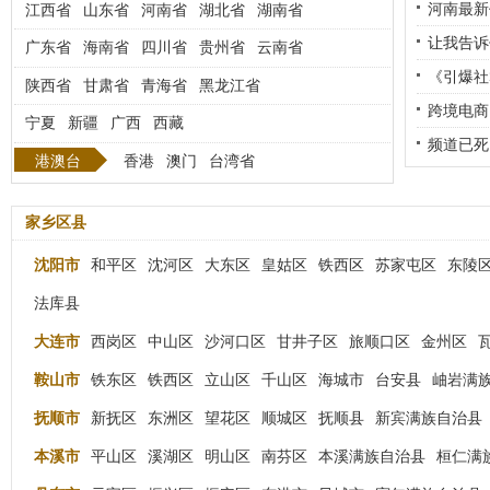
河南最新
江西省
山东省
河南省
湖北省
湖南省
让我告诉
广东省
海南省
四川省
贵州省
云南省
《引爆社
陕西省
甘肃省
青海省
黑龙江省
区]
跨境电商 
宁夏
新疆
广西
西藏
频道已死
港澳台
香港
澳门
台湾省
东区]
家乡区县
沈阳市
和平区
沈河区
大东区
皇姑区
铁西区
苏家屯区
东陵
法库县
大连市
西岗区
中山区
沙河口区
甘井子区
旅顺口区
金州区
鞍山市
铁东区
铁西区
立山区
千山区
海城市
台安县
岫岩满
抚顺市
新抚区
东洲区
望花区
顺城区
抚顺县
新宾满族自治县
本溪市
平山区
溪湖区
明山区
南芬区
本溪满族自治县
桓仁满